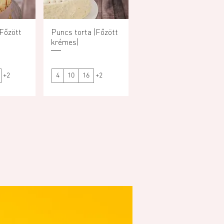
(Főzött
ézet
Puncs torta (Főzött
Gyorsnézet
krémes)
+2
4
10
16
+2
Mentes