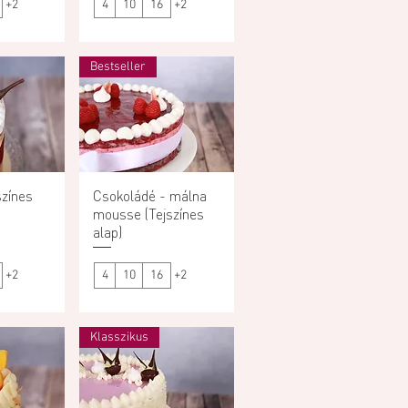
+2
4
10
16
+2
Bestseller
színes
ézet
Csokoládé - málna
Gyorsnézet
mousse (Tejszínes
alap)
+2
4
10
16
+2
Klasszikus