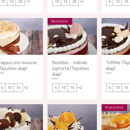
10
14
20
+1
10
14
20
+1
4
10
16
Bestseller
Cappuccino mousse
Gyorsnézet
Nutellás - málnás
Gyorsnézet
Toffifee (Tej
Gyorsn
Tejszínes alap)
sajttorta (Tejszínes
alap)
alap)
4
10
16
+2
4
10
16
+2
4
10
16
Klasszikus