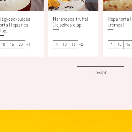
Négycsokoládés
Gyorsnézet
Narancsos trüffel
Gyorsnézet
Répa torta 
Gyorsn
orta (Tejszínes
(Tejszínes alap)
krémes)
lap)
10
16
20
+1
4
10
16
+2
4
10
16
Tovább