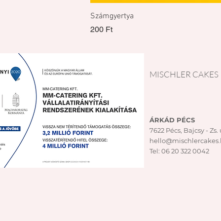
Számgyertya
Ár
200 Ft
MISCHLER CAKES
ÁRKÁD PÉCS
7622 Pécs,
Bajcsy - Zs. u
hello@mischlercakes
Tel:
06 20 322 0042