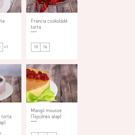
rta
ézet
Francia csokoládé
Gyorsnézet
torta
0
+1
10
16
ézet
Mangó mousse
Gyorsnézet
torta
(Tejszínes alap)
ap)