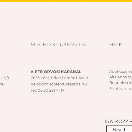
Gyorsnézet
MISCHLER CUKRÁSZDA
HELP
Adatkezelés
A PTE ORVOSI KARÁNÁL
Általános sz
. 11/1.
7633 Pécs, Erkel Ferenc utca 8.
Rendelési fe
.hu
hello@mischlercukraszda.hu
Fizetési leh
Tel:
06 30 281 71 17
IRATKOZZ 