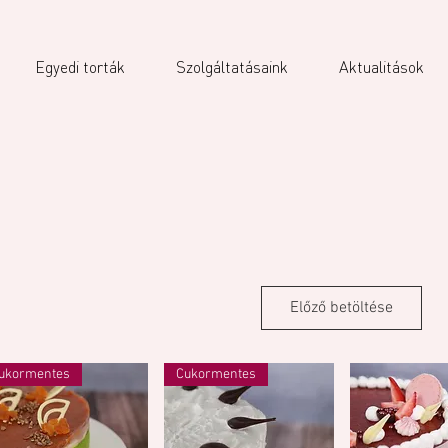
Egyedi torták
Szolgáltatásaink
Aktualitások
Előző betöltése
ukormentes
Cukormentes