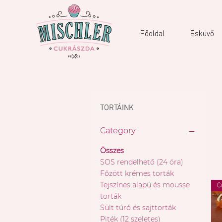
Főoldal
Esküvő
TORTÁINK
Category
Összes
SOS rendelhető (24 óra)
Főzött krémes torták
Tejszínes alapú és mousse
C
torták
Sült túró és sajttorták
Piték (12 szeletes)