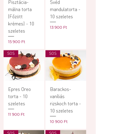
Pisztácia-
Svéd
málna torta
mandulatorta -
(Főzött
10 szeletes
krémes) - 10
Ár
13 900 Ft
szeletes
Ár
15 900 Ft
SOS
SOS
Epres Oreo
Barackos-
torta - 10
vaníliás
szeletes
rizskoch torta -
10 szeletes
Ár
11 900 Ft
Ár
10 900 Ft
SOS
SOS