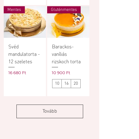
Mentes
Gluténmentes
Svéd
Barackos-
mandulatorta -
vaníliás
12 szeletes
rizskoch torta
Ár
Ár
16 680 Ft
10 900 Ft
10
16
20
Tovább