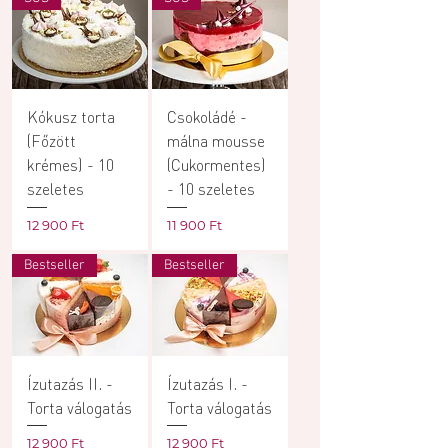
Kókusz torta
Csokoládé -
(Főzött
málna mousse
krémes) - 10
(Cukormentes)
szeletes
- 10 szeletes
Ár
Ár
12 900 Ft
11 900 Ft
Bestseller
Bestseller
Ízutazás II. -
Ízutazás I. -
Torta válogatás
Torta válogatás
Ár
Ár
12 900 Ft
12 900 Ft