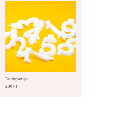
Számgyertya
Citrom-eper mousse 
Ár
200 Ft