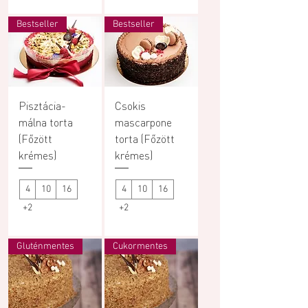
Bestseller
Bestseller
Pisztácia-
Csokis
málna torta
mascarpone
(Főzött
torta (Főzött
krémes)
krémes)
4
10
16
4
10
16
+2
+2
Gluténmentes
Cukormentes