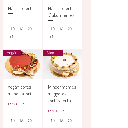
Házi dió torta
Házi dió torta
(Cukormentes)
10
16
20
10
16
20
+1
+1
Vegán
Mentes
Vegán epres
Mindenmentes
mandulatorta
mogyorós-
körtés torta
Ár
13 900 Ft
Ár
13 900 Ft
10
16
20
10
16
20