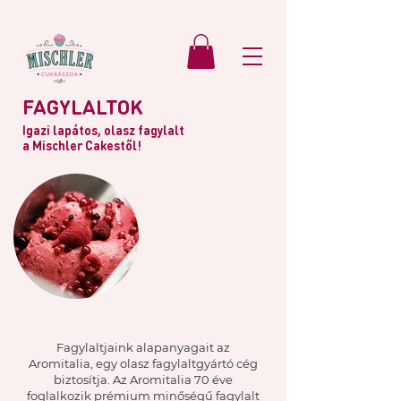
FAGYLALTOK
Igazi lapátos, olasz fagylalt
a Mischler Cakestől!
Fagylaltjaink alapanyagait az
Aromitalia, egy olasz fagylaltgyártó cég
biztosítja. Az Aromitalia 70 éve
foglalkozik prémium minőségű fagylalt