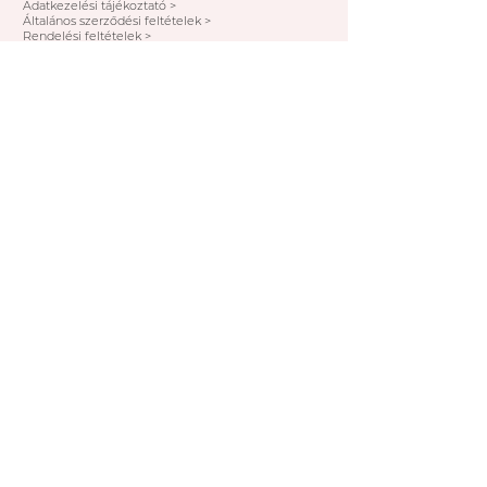
Adatkezelési tájékoztató >
Általános szerződési feltételek >
Rendelési feltételek >
Fizetési lehetőségek >
IRATKOZZ FEL AKCIÓINKRA!
Elfogadom az adatkezelési tájékoztató
rendelkezéseit!
FELIRATKOZOM