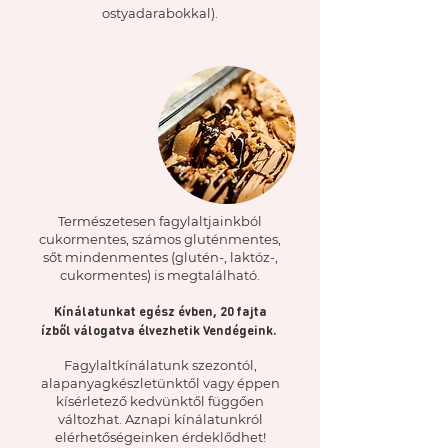
ostyadarabokkal).
Természetesen fagylaltjainkból
cukormentes, számos gluténmentes,
sőt mindenmentes (glutén-, laktóz-,
cukormentes) is megtalálható.
Kínálatunkat egész évben, 20 fajta
ízből válogatva élvezhetik Vendégeink.
Fagylaltkínálatunk szezontól,
alapanyagkészletünktől vagy éppen
kísérletező kedvünktől függően
változhat. Aznapi kínálatunkról
elérhetőségeinken érdeklődhet!