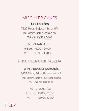
MISCHLER CAKES
ÁRKÁD PÉCS
7622 Pécs,
Bajcsy - Zs. u. 11/1.
hello@mischlercakes.hu
Tel:
06 20 322 0042
NYITVATARTÁS:
H-Szo: 9.00 - 20.00
V:
10.00 - 18.00
MISCHLER CUKRÁSZDA
A PTE ORVOSI KARÁNÁL
7633 Pécs, Erkel Ferenc utca 8.
hello@mischlercukraszda.hu
Tel:
06 30 281 71 17
NYITVATARTÁS:
H-Szo: 10.00 - 20.00
V: 09:00-19:00
HELP