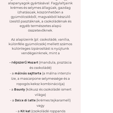
alapanyagok gyártásával. Fagylaltjaink
krémes és selymes állagúak, gazdag
ízhatásúak, köszönhetően a
gyümölcsökből, magvakból készülő
ízesítő pasztáknak, a csokoládénak és
egyéb természetes alapú
összetevőknek.
Az alapízeink (pl. csokoládé, vanília,
különféle gyümölcsök) mellett számos
különleges ízpárosítást is nyújtunk
vendégeinknek, mint a
Mozart
- népszerű
(mandula, pisztácia
és csokoládé)
málnás sajttorta
- a
(a málna intenzív
íze, a mascarpone selymessége és a
ropogós keksz kombinációja)
Bounty
- a
(kókusz és csokoládé ismert
világa)
Dolce di latte
- a
(krémes tejkaramell)
vagy
Kit kat
- a
(csokoládé roppanós