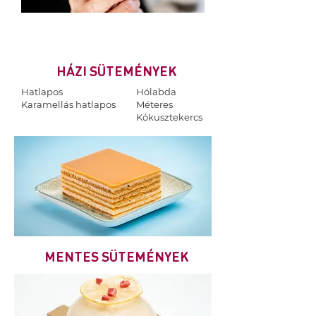
HÁZI SÜTEMÉNYEK
Hatlapos
​Hólabda
Karamellás hatlapos
Méteres
Kókusztekercs
MENTES SÜTEMÉNYEK