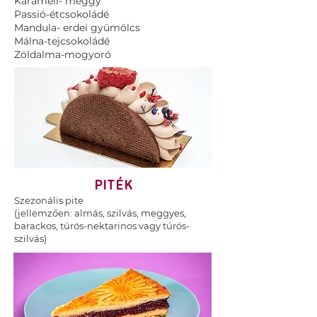
Karamell- meggy
Passió-étcsokoládé
Mandula- erdei gyümölcs
Málna-tejcsokoládé
Zöldalma-mogyoró
PITÉK
Szezonális pite
(jellemzően: almás, szilvás, meggyes,
barackos, túrós-nektarinos vagy túrós-
szilvás)