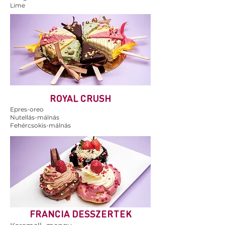
Lime
ROYAL CRUSH
Epres-oreo
Nutellás-málnás
Fehércsokis-málnás
FRANCIA DESSZERTEK