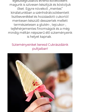
egészségtudatos étrend követőiként
magunk is szívesen készítjük és kóstoljuk
őket. Egyre növekvő „mentes”
kínálatunkban a szénhidrátcsökkentett
lisztkeverékkel és hozzáadott cukortól
mentesen készülő desszertek mellett
természetesen a glutén-, tejcukor-,
tejfehérjementes finomságok és a még
mindig méltán népszerű élő süteményeink
is helyet kapnak.
Süteményeinket keresd Cukrászdáink
pultjaiban!