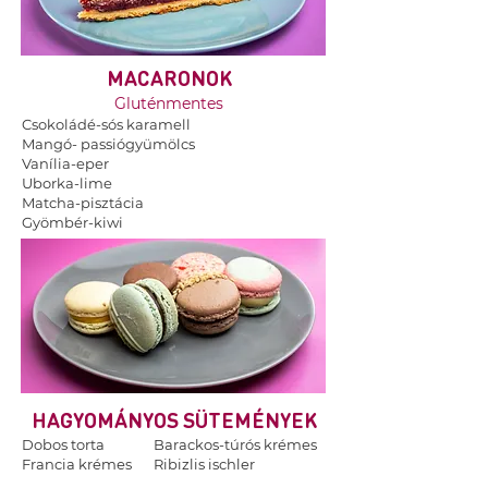
MACARONOK
Gluténmentes
Csokoládé-sós karamell
Mangó- passiógyümölcs
Vanília-eper
Uborka-lime
Matcha-pisztácia
Gyömbér-kiwi
HAGYOMÁNYOS SÜTEMÉNYEK
Dobos torta
Barackos-túrós krémes
Francia krémes
Ribizlis ischler
Házi krémes
Puncs mignon