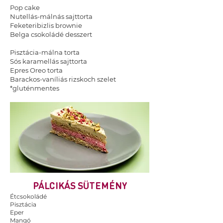
Pop cake
Nutellás-málnás sajttorta
Feketeribizlis brownie
Belga csokoládé desszert
Pisztácia-málna torta
Sós karamellás sajttorta
Epres Oreo torta
Barackos-vaníliás rizskoch szelet
*gluténmentes
PÁLCIKÁS SÜTEMÉNY
Étcsokoládé
Pisztácia
Eper
Mangó