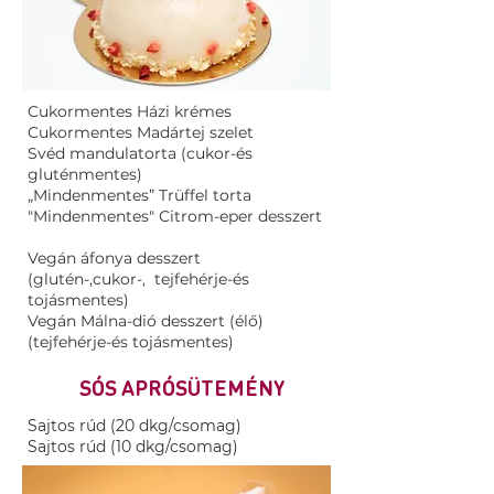
Cukormentes Házi krémes
Cukormentes Madártej szelet
Svéd mandulatorta (cukor-és
gluténmentes)
​„Mindenmentes” Trüffel torta
"Mindenmentes" Citrom-eper desszert
Vegán áfonya desszert
(glutén-,cukor-, tejfehérje-és
tojásmentes)
Vegán Málna-dió desszert (élő)
(tejfehérje-és tojásmentes)
SÓS APRÓSÜTEMÉNY
Sajtos rúd (20 dkg/csomag)
Sajtos rúd (10 dkg/csomag)