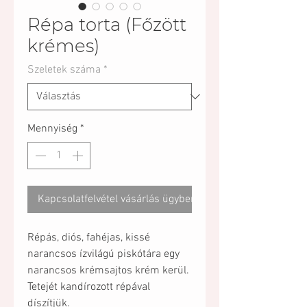
Répa torta (Főzött
krémes)
Szeletek száma
*
Mennyiség
*
Kapcsolatfelvétel vásárlás ügyben
Répás, diós, fahéjas, kissé
narancsos ízvilágú piskótára egy
narancsos krémsajtos krém kerül.
Tetejét kandírozott répával
díszítjük.