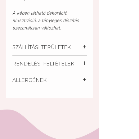
A képen látható dekoráció
illusztráció, a tényleges díszítés
szezonálisan változhat.
SZÁLLÍTÁSI TERÜLETEK
Kiszállítási települések:
RENDELÉSI FELTÉTELEK
Pécs, Kozármisleny, Keszü,
Pellérd
A szállítási határidő a
Személyes átvétel:
ALLERGÉNEK
megrendelés beérkezésétől
Vegye át megrendelését
számított minimum 2 nap.
személyesen a Mischler Cakes
Glutén, tej, tojás, szója, dió.
Rövidebb határidőn belül (24
Cukrászdánkban Pécsett, a
óra) is van lehetőség torta
Bajcsy-Zsilinszky u. 11/1-ben (az
rendelésre a készleten lévő
Árkád Bevásárló Központ alsó
tortáink közül S.O.S torta
szintjén az INTERSPAR-ral
megjelölésű tortáink közül.
szemben).
A rendelés minimális összege:
5 000 Ft. (5000,-Ft rendelési