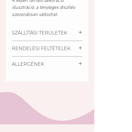
A képen látható dekoráció
illusztráció, a tényleges díszítés
szezonálisan változhat.
SZÁLLÍTÁSI TERÜLETEK
Kiszállítási települések:
RENDELÉSI FELTÉTELEK
Pécs, Kozármisleny, Keszü,
Pellérd
A szállítási határidő a
Személyes átvétel:
ALLERGÉNEK
megrendelés beérkezésétől
Vegye át megrendelését
számított minimum 2 nap.
személyesen a Mischler Cakes
Glutén, tej, tojás.
Rövidebb határidőn belül (24
Cukrászdánkban Pécsett, a
óra) is van lehetőség torta
Bajcsy-Zsilinszky u. 11/1-ben (az
rendelésre a készleten lévő
Árkád Bevásárló Központ alsó
tortáink közül S.O.S torta
szintjén az INTERSPAR-ral
megjelölésű tortáink közül.
szemben).
A rendelés minimális összege:
5 000 Ft. (5000,-Ft rendelési
összeget el nem érő
megrendelés esetén nem