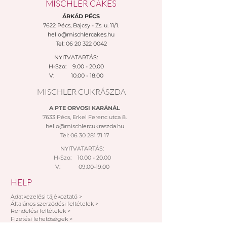
MISCHLER CAKES
szolgáltatás)
ÁRKÁD PÉCS
Megrendeléséről minden
7622 Pécs,
Bajcsy - Zs. u. 11/1.
esetben visszaigazolást
hello@mischlercakes.hu
küldünk a megadott e-mail
Tel:
06 20 322 0042
címre. A megrendelés
NYITVATARTÁS:
ellenértéken kiegyenlítése a
H-Szo: 9.00 - 20.00
kiállítás napján esedékes, és az
V:
10.00 - 18.00
összeg beérkezése után
MISCHLER CUKRÁSZDA
véglegesített a rendelés.
Kiszállítási települések:
A PTE ORVOSI KARÁNÁL
Pécs, Kozármisleny, Keszü,
7633 Pécs, Erkel Ferenc utca 8.
Pellérd
hello@mischlercukraszda.hu
Tel:
06 30 281 71 17
Személyes átvétel:
Vegye át megrendelését
NYITVATARTÁS:
személyesen a Mischler Cakes
H-Szo: 10.00 - 20.00
V: 09:00-19:00
Cukrászdánkban Pécsett, a
Bajcsy-Zsilinszky u. 11/1-ben (az
HELP
Árkád Bevásárló Központ alsó
Adatkezelési tájékoztató >
szintjén az INTERSPAR-ral
Általános szerződési feltételek >
Rendelési feltételek >
szemben).
Fizetési lehetőségek >
Fizetési módok: