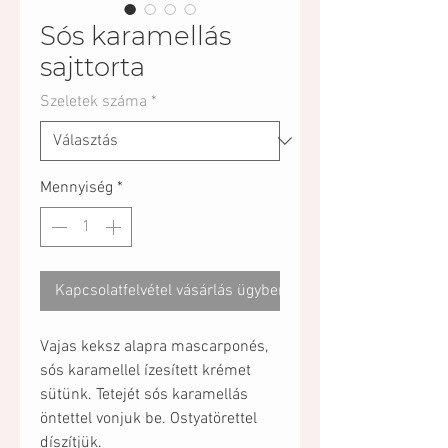
Sós karamellás
sajttorta
Szeletek száma
*
Mennyiség
*
Kapcsolatfelvétel vásárlás ügyben
Vajas keksz alapra mascarponés,
sós karamellel ízesített krémet
sütünk. Tetejét sós karamellás
öntettel vonjuk be. Ostyatörettel
díszítjük.