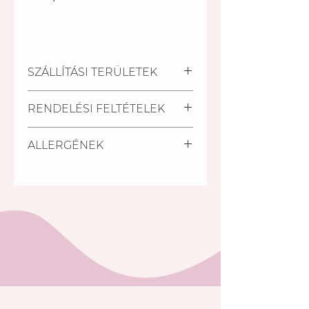
SZÁLLÍTÁSI TERÜLETEK
Kiszállítási települések:
RENDELÉSI FELTÉTELEK
Pécs, Kozármisleny, Keszü,
Pellérd
A szállítási határidő a
Személyes átvétel:
ALLERGÉNEK
megrendelés beérkezésétől
Vegye át megrendelését
számított minimum 2 nap.
személyesen a Mischler Cakes
Glutén, tej, tojás, szója.
Rövidebb határidőn belül (24
Cukrászdánkban Pécsett, a
óra) is van lehetőség torta
Bajcsy-Zsilinszky u. 11/1-ben (az
rendelésre a készleten lévő
Árkád Bevásárló Központ alsó
tortáink közül S.O.S torta
szintjén az INTERSPAR-ral
megjelölésű tortáink közül.
szemben).
A rendelés minimális összege:
5 000 Ft. (5000,-Ft rendelési
összeget el nem érő
megrendelés esetén nem
választható a házhoz szállítási