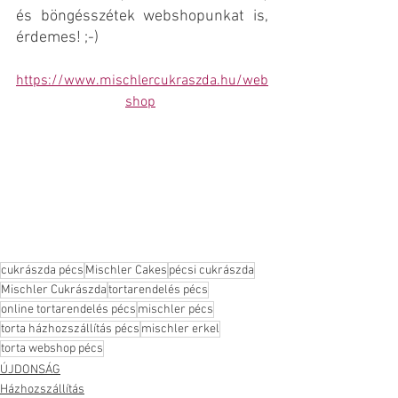
és böngésszétek webshopunkat is, 
érdemes! ;-)
https://www.mischlercukraszda.hu/web
shop
cukrászda pécs
Mischler Cakes
pécsi cukrászda
Mischler Cukrászda
tortarendelés pécs
online tortarendelés pécs
mischler pécs
torta házhozszállítás pécs
mischler erkel
torta webshop pécs
ÚJDONSÁG
Házhozszállítás