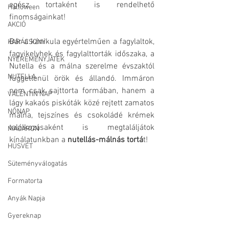
egész tortaként is rendelhető 
Halloween
finomságainkat! 
AKCIÓ
Bár a kánikula egyértelműen a fagylaltok, 
KARÁCSONY
fagyikelyhek és fagylalttorták időszaka, a 
NYEREMÉNYJÁTÉK
Nutella és a málna szerelme évszaktól 
NUTELLA
függetlenül örök és állandó. Immáron 
nem csak sajttorta formában, hanem a 
VALENTIN NAP
lágy kakaós piskóták közé rejtett zamatos 
NŐNAP
málna, tejszínes és csokoládé krémek 
találkozásaként is megtaláljátok 
MACARON
kínálatunkban a 
nutellás-málnás tortá
t!
HÚSVÉT
Süteményválogatás
Formatorta
Anyák Napja
Gyereknap