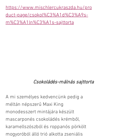
https://www.mischlercukraszda.hu/pro
duct-page/csokol%C3%A1d%C3%A9s-
m%C3%A1ln%C3%A1s-sajttorta
Csokoládés-málnás sajttorta
A mi személyes kedvencünk pedig a 
méltán népszerű Maxi King 
monodesszert mintájára készült 
mascarponés csokoládés krémből, 
karamellszószból és roppanós pörkölt 
mogyoróból álló trió alkotta zseniális 