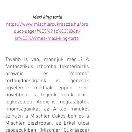
Maxi king torta
https://www.mischlercukraszda.hu/pro
duct-page/f%C5%91z%C3%B6tt-
kr%C3%A9mes-maxi-king-torta
Tovább is van, mondjuk még...? A 
fantasztikus ízbomba feketeribizlis 
brownie és "mentes" 
tortaújdonságaink is igencsak 
figyelemre méltóak, éppen ezért 
bővebben is fogunk róluk írni... 
legközelebb! Addig is megtaláljátok 
finomságainkat az Árkád mindkét 
szintjén a Mischler Cakes-ben és a 
Mischler Bisztróban, az Erkel utcai 
csodacukiban (Mischler Cukrászda) 