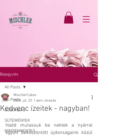
Bejegyzés
All Posts
MischlerCakes
All Posts
2023. júl. 23.
1 perc olvasás
Kedvenc ízeitek - nagyban!
ÚJDONSÁG
SÜTEMÉNYEK
Hadd mutassuk be nektek a nyárral 
MINDENMENTES
együtt beköszöntött újdonságaink közül 