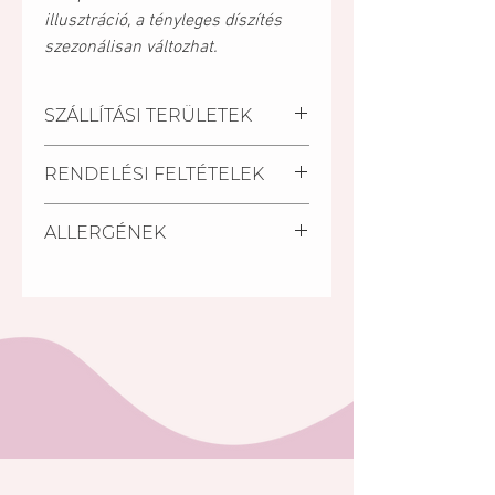
illusztráció, a tényleges díszítés
szezonálisan változhat.
SZÁLLÍTÁSI TERÜLETEK
Kiszállítási települések:
RENDELÉSI FELTÉTELEK
Pécs, Kozármisleny, Keszü,
Pellérd
A szállítási határidő a
Személyes átvétel:
ALLERGÉNEK
megrendelés beérkezésétől
Vegye át megrendelését
számított minimum 2 nap.
személyesen a Mischler Cakes
Glutén, tej, tojás, szója.
Rövidebb határidőn belül (24
Cukrászdánkban Pécsett, a
óra) is van lehetőség torta
Bajcsy-Zsilinszky u. 11/1-ben (az
rendelésre a készleten lévő
Árkád Bevásárló Központ alsó
tortáink közül S.O.S torta
szintjén az INTERSPAR-ral
megjelölésű tortáink közül.
szemben).
A rendelés minimális összege:
5 000 Ft. (5000,-Ft rendelési
összeget el nem érő
megrendelés esetén nem
választható a házhoz szállítási