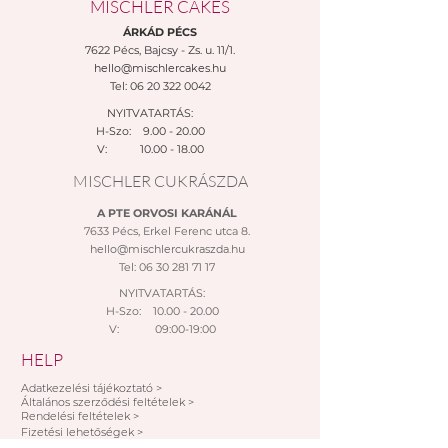
MISCHLER CAKES
szolgáltatás)
ÁRKÁD PÉCS
Megrendeléséről minden
7622 Pécs,
Bajcsy - Zs. u. 11/1.
esetben visszaigazolást
hello@mischlercakes.hu
küldünk a megadott e-mail
Tel:
06 20 322 0042
címre. A megrendelés
NYITVATARTÁS:
ellenértéken kiegyenlítése a
H-Szo: 9.00 - 20.00
kiállítás napján esedékes, és az
V:
10.00 - 18.00
összeg beérkezése után
MISCHLER CUKRÁSZDA
véglegesített a rendelés.
Kiszállítási települések:
A PTE ORVOSI KARÁNÁL
Pécs, Kozármisleny, Keszü,
7633 Pécs, Erkel Ferenc utca 8.
Pellérd
hello@mischlercukraszda.hu
Tel:
06 30 281 71 17
Személyes átvétel:
Vegye át megrendelését
NYITVATARTÁS:
személyesen a Mischler Cakes
H-Szo: 10.00 - 20.00
V: 09:00-19:00
Cukrászdánkban Pécsett, a
Bajcsy-Zsilinszky u. 11/1-ben (az
HELP
Árkád Bevásárló Központ alsó
Adatkezelési tájékoztató >
szintjén az INTERSPAR-ral
Általános szerződési feltételek >
Rendelési feltételek >
szemben).
Fizetési lehetőségek >
Fizetési módok: