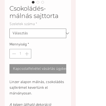
Csokoládés-
málnás sajttorta
Szeletek száma
*
Mennyiség
*
Kapcsolatfelvétel vásárlás ügyben
Linzer alapon málnás, csokoládés
sajtkrémet kevertünk el
márványosan.
A képen látható dekoráció