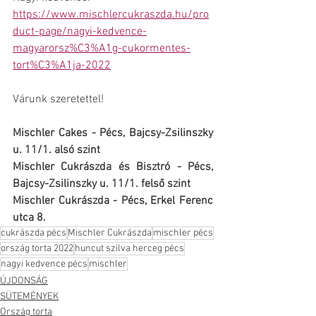
https://www.mischlercukraszda.hu/pro
duct-page/nagyi-kedvence-
magyarorsz%C3%A1g-cukormentes-
tort%C3%A1ja-2022
Várunk szeretettel!
Mischler Cakes - Pécs, Bajcsy-Zsilinszky 
u. 11/1. alsó szint
Mischler Cukrászda és Bisztró - Pécs, 
Bajcsy-Zsilinszky u. 11/1. felső szint
Mischler Cukrászda - Pécs, Erkel Ferenc 
utca 8. 
cukrászda pécs
Mischler Cukrászda
mischler pécs
ország torta 2022
huncut szilva herceg pécs
nagyi kedvence pécs
mischler
ÚJDONSÁG
SÜTEMÉNYEK
Ország torta