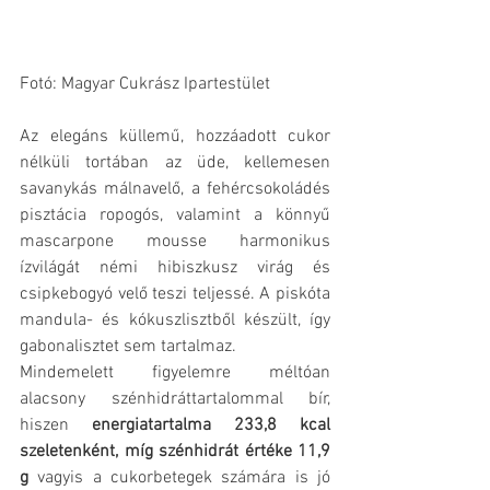
Fotó: Magyar Cukrász Ipartestület
Az elegáns küllemű, hozzáadott cukor 
nélküli tortában az üde, kellemesen 
savanykás málnavelő, a fehércsokoládés 
pisztácia ropogós, valamint a könnyű 
mascarpone mousse harmonikus 
ízvilágát némi hibiszkusz virág és 
csipkebogyó velő teszi teljessé. A piskóta 
mandula- és kókuszlisztből készült, így 
gabonalisztet sem tartalmaz.
Mindemelett figyelemre méltóan 
alacsony szénhidráttartalommal bír, 
hiszen 
energiatartalma 233,8 kcal 
szeletenként, míg szénhidrát értéke 11,9 
g 
vagyis a cukorbetegek számára is jó 