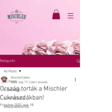
Bejegyzés
All Posts
MischlerCakes
All Posts
2022. aug. 17.
2 perc olvasás
Ország torták a Mischler
ÚJDONSÁG
Cukrászdákban!
SÜTEMÉNYEK
Frissítve:
2022. aug. 18.
MINDENMENTES