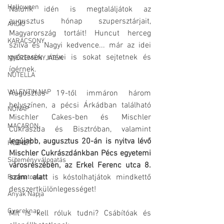
Halloween
Nálunk idén is megtaláljátok az 
augusztus hónap szupersztárjait, 
AKCIÓ
Magyarország tortáit! Huncut herceg 
KARÁCSONY
szilva és Nagyi kedvence... már az idei 
győztesek nevei is sokat sejtetnek és 
NYEREMÉNYJÁTÉK
ígérnek.
NUTELLA
VALENTIN NAP
Augusztus 19-től immáron három 
helyszínen, a pécsi Árkádban található 
NŐNAP
Mischler Cakes-ben és Mischler 
MACARON
Cukrászda és Bisztróban, valamint 
legújabb, augusztus 20-án is nyitva lévő 
HÚSVÉT
Mischler Cukrászdánkban Pécs egyetemi 
Süteményválogatás
városrészében, az Erkel Ferenc utca 8. 
szám alatt
 is kóstolhatjátok mindkettő 
Formatorta
desszertkülönlegességet!
Anyák Napja
Gyereknap
Mit is kell róluk tudni? Csábítóak és 