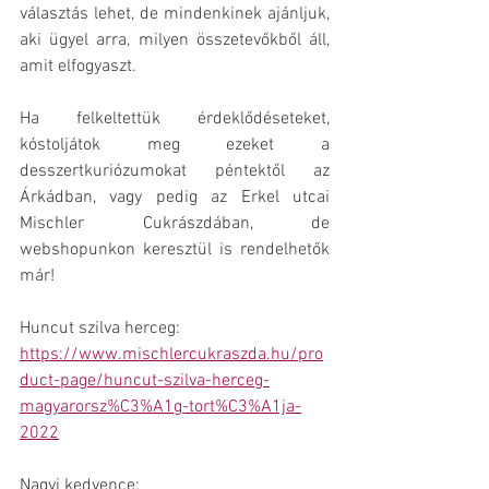
választás lehet, de mindenkinek ajánljuk, 
aki ügyel arra, milyen összetevőkből áll, 
amit elfogyaszt.
Ha felkeltettük érdeklődéseteket, 
kóstoljátok meg ezeket a 
desszertkuriózumokat péntektől az 
Árkádban, vagy pedig az Erkel utcai 
Mischler Cukrászdában, de 
webshopunkon keresztül is rendelhetők 
már!
Huncut szilva herceg: 
https://www.mischlercukraszda.hu/pro
duct-page/huncut-szilva-herceg-
magyarorsz%C3%A1g-tort%C3%A1ja-
2022
Nagyi kedvence: 