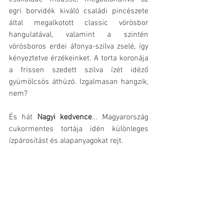
egri borvidék kiváló családi pincészete 
által megalkotott classic vörösbor 
hangulatával, valamint a szintén 
vörösboros erdei áfonya-szilva zselé, így 
kényeztetve érzékeinket. A torta koronája 
a frissen szedett szilva ízét idéző 
gyümölcsös áthúzó. Izgalmasan hangzik, 
nem?
És hát 
Nagyi kedvence
... Magyarország 
cukormentes tortája idén különleges 
ízpárosítást és alapanyagokat rejt. 