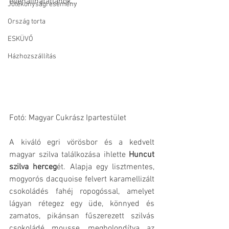
ellenállhatatlanok...
Jótékonysági esemény
Ország torta
ESKÜVŐ
Házhozszállítás
Fotó: Magyar Cukrász Ipartestület
A kiváló egri vörösbor és a kedvelt 
magyar szilva találkozása ihlette 
Huncut 
szilva herceg
ét. Alapja egy lisztmentes, 
mogyorós dacquoise felvert karamellizált 
csokoládés fahéj ropogóssal, amelyet 
lágyan rétegez egy üde, könnyed és 
zamatos, pikánsan fűszerezett szilvás 
csokoládé mousse, megbolondítva az 