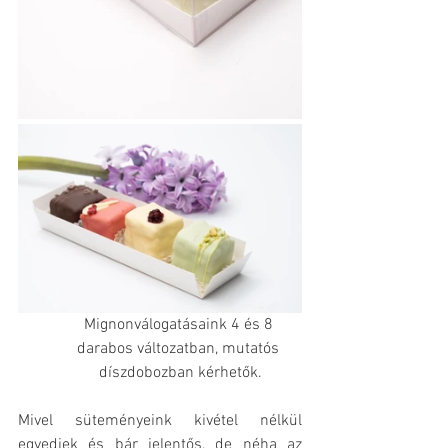
Mignonválogatásaink 4 és 8 
darabos változatban, mutatós 
díszdobozban kérhetők.
Mivel süteményeink kivétel nélkül 
egyediek és bár jelentős, de néha az 