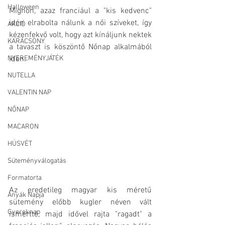
Halloween
Mignon, azaz franciául a "kis kedvenc" 
idén elrabolta nálunk a női szíveket, így 
AKCIÓ
kézenfekvő volt, hogy azt kínáljunk nektek 
KARÁCSONY
a tavaszt is köszöntő Nőnap alkalmából 
NYEREMÉNYJÁTÉK
idén.
NUTELLA
VALENTIN NAP
NŐNAP
MACARON
HÚSVÉT
Süteményválogatás
Formatorta
Az eredetileg magyar kis méretű 
Anyák Napja
sütemény előbb kugler néven vált 
Gyereknap
ismertté, majd idővel rajta "ragadt" a 