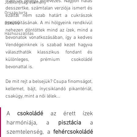
franciás jellegű elnevezés. Nagyon hálás 
Jótékonysági esemény
desszertke, számtalan verziója ismert és 
Ország torta
ezáltal nem szab határt a cukrászok 
kreativitásának. A mi hölgyeink rendkívül 
ESKÜVŐ
nehezen döntöttek mind az ízek, mind a 
Házhozszállítás
bevonatok vonatkozásában, így a kedves 
Vendégeinknek is szabad kezet hagyva 
választhatók klasszikus fondant és 
különleges, prémium csokoládé 
bevonattal is. 
De mit rejt a belsejük? Csupa finomságot, 
kellemet, bájt, ínycsiklandó pikantériát, 
csakúgy, mint a női lélek... 
A 
csokoládé
 az érett ízek 
harmóniája, a 
pisztácia
 a 
szemtelenség, a 
fehércsokoládé 