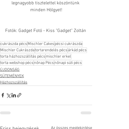
legnagyobb tisztelettel köszöntünk 
minden Hölgyet!
Fotók: Gadget Fotó - Kiss "Gadget" Zoltán
cukrászda pécs
Mischler Cakes
pécsi cukrászda
Mischler Cukrászda
tortarendelés pécs
árkád pécs
torta házhozszállítás pécs
mischler erkel
torta webshop pécs
nőnap Pécs
nőnapi süti pécs
ÚJDONSÁG
SÜTEMÉNYEK
Házhozszállítás
Az összes megtekintése
Friss bejegyzések