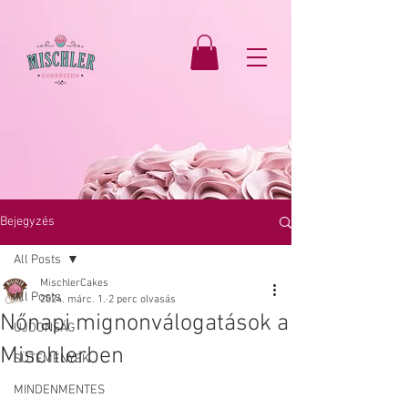
Bejegyzés
All Posts
MischlerCakes
All Posts
2024. márc. 1.
2 perc olvasás
Nőnapi mignonválogatások a
ÚJDONSÁG
Mischlerben
SÜTEMÉNYEK
MINDENMENTES