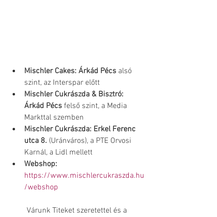
Mischler Cakes: Árkád Pécs 
alsó 
szint, az Interspar előtt
Mischler Cukrászda & Bisztró: 
Árkád Pécs 
felső szint, a Media 
Markttal szemben
Mischler Cukrászda: Erkel Ferenc 
utca 8.
 (Uránváros), a PTE Orvosi 
Karnál, a Lidl mellett
Webshop:
https://www.mischlercukraszda.hu
/webshop
Várunk Titeket szeretettel és a 