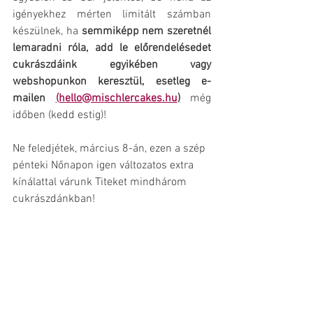
igényekhez mérten limitált számban 
készülnek, ha 
semmiképp nem szeretnél 
lemaradni róla, add le előrendelésedet 
cukrászdáink egyikében vagy 
webshopunkon keresztül, esetleg e-
mailen 
(hello@mischlercakes.hu
)
 még 
időben (kedd estig)
!
Ne feledjétek, március 8-án, ezen a szép 
pénteki Nőnapon igen változatos extra 
kínálattal várunk Titeket mindhárom 
cukrászdánkban!