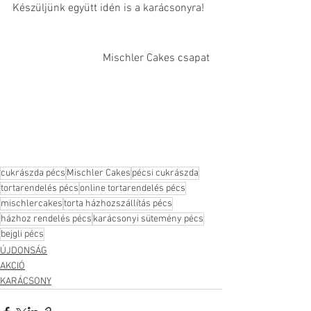
Készüljünk együtt idén is a karácsonyra! 
Mischler Cakes csapat
cukrászda pécs
Mischler Cakes
pécsi cukrászda
tortarendelés pécs
online tortarendelés pécs
mischlercakes
torta házhozszállítás pécs
házhoz rendelés pécs
karácsonyi sütemény pécs
bejgli pécs
ÚJDONSÁG
AKCIÓ
KARÁCSONY