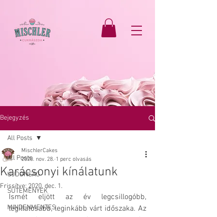
Bejegyzés
All Posts
MischlerCakes
All Posts
2020. nov. 28.
1 perc olvasás
Karácsonyi kínálatunk
ÚJDONSÁG
Frissítve:
2020. dec. 1.
SÜTEMÉNYEK
Ismét eljött az év legcsillogóbb, 
MINDENMENTES
legillatosabb, leginkább várt időszaka. Az 