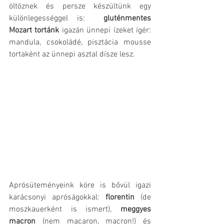
öltöznek és persze készültünk egy 
különlegességgel is: 
 gluténmentes 
Mozart tortánk 
igazán ünnepi ízeket ígér: 
mandula, csokoládé, pisztácia mousse 
tortaként az ünnepi asztal dísze lesz.
Aprósüteményeink köre is bővül igazi 
karácsonyi apróságokkal: 
florentin 
(de 
moszkauerként is ismert), 
meggyes 
macron 
(nem macaron, macron!) és 