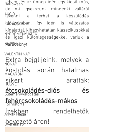
advent és az ünnep idén egy kicsit más, 
Halloween
de mi igyekszünk mindenki válláról 
AKCIÓ
levenni a terhet a készülődés 
időszakában, így idén is változatos 
KARÁCSONY
kínálattal, kihagyhatatlan klasszikusokkal 
NYEREMÉNYJÁTÉK
és igazi különlegességekkel várjuk a 
karácsonyt.
NUTELLA
VALENTIN NAP
Extra bejglijeink, melyek a 
NŐNAP
kóstolás során hatalmas 
MACARON
sikert arattak: 
HÚSVÉT
étcsokoládés-diós és 
Süteményválogatás
fehércsokoládés-mákos
Formatorta
ízekben rendelhetők 
Anyák Napja
bevezető áron!
Gyereknap