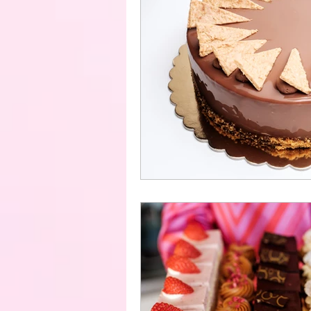
Formatorta
Anyák Napja
Házhozszállítás