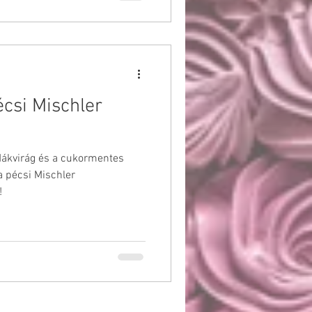
écsi Mischler
 Mákvirág és a cukormentes
a pécsi Mischler
!