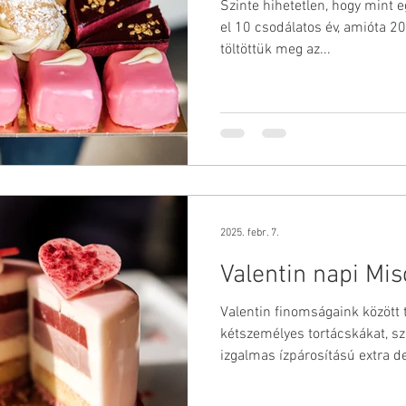
Szinte hihetetlen, hogy mint 
el 10 csodálatos év, amióta 20
töltöttük meg az...
2025. febr. 7.
Valentin napi Mi
Valentin finomságaink között t
kétszemélyes tortácskákat, s
izgalmas ízpárosítású extra d