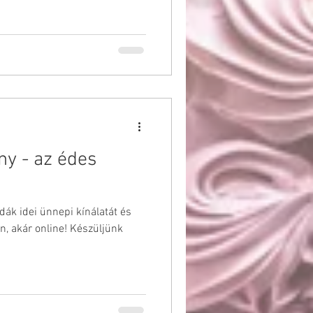
ny - az édes
dák idei ünnepi kínálatát és
, akár online! Készüljünk