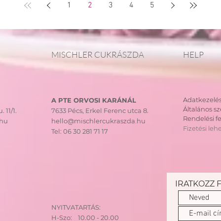
1
2
3
4
5
MISCHLER CUKRÁSZDA
HELP
Adatkezelés
A PTE ORVOSI KARÁNÁL
Általános sz
. 11/1.
7633 Pécs, Erkel Ferenc utca 8.
Rendelési fe
.hu
hello@mischlercukraszda.hu
Fizetési leh
Tel:
06 30 281 71 17
IRATKOZZ 
NYITVATARTÁS:
H-Szo: 10.00 - 20.00