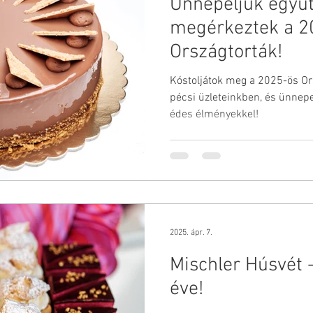
Ünnepeljük együt
Gyereknap
Jótékonysági esemény
Ország torta
megérkeztek a 2
Országtorták!
Kóstoljátok meg a 2025-ös Or
pécsi üzleteinkben, és ünnepe
édes élményekkel!
2025. ápr. 7.
Mischler Húsvét
éve!