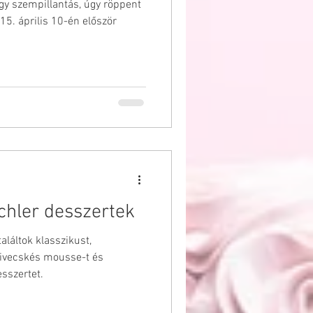
egy szempillantás, úgy röppent
15. április 10-én először
schler desszertek
aláltok klasszikust,
zivecskés mousse-t és
esszertet.