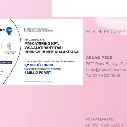
MISCHLER CAKES
ÁRKÁD PÉCS
7622 Pécs,
Bajcsy - Zs. u
hello@mischlercakes
Tel:
06 20 322 0042
NYITVATARTÁS:
H-Szo: 9.00 - 20.00