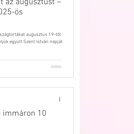
t az augusztust –
ESKÜVŐ
025-ös
szágtortákat augusztus 19-től
ljük együtt Szent István napját
 - immáron 10