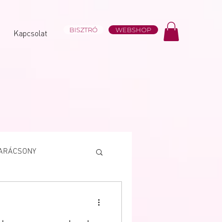
BISZTRÓ
WEBSHOP
Kapcsolat
ARÁCSONY
Süteményválogatás