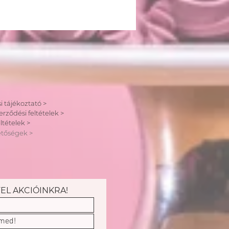
i tájékoztató >
erződési feltételek >
ltételek >
etőségek >
FEL AKCIÓINKRA!