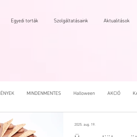
Egyedi torták
Szolgáltatásaink
Aktualitások
ÉNYEK
MINDENMENTES
Halloween
AKCIÓ
K
A
VALENTIN NAP
NŐNAP
MACARON
HÚSVÉT
2025. aug. 19.