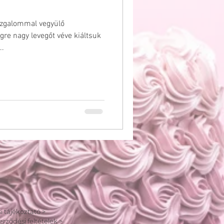
ESKÜVŐ
izgalommal vegyülő
gre nagy levegőt véve kiáltsuk
..
i tájékoztató >
erződési feltételek >