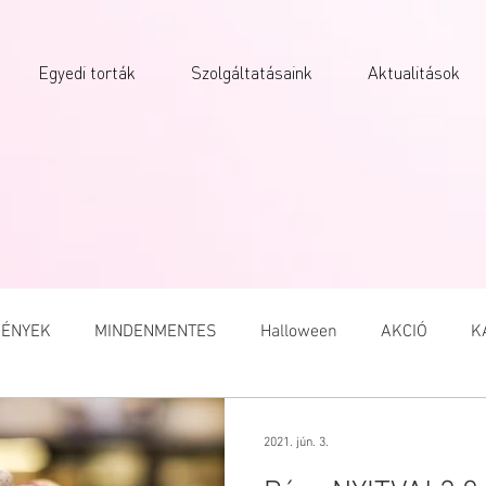
Egyedi torták
Szolgáltatásaink
Aktualitások
ÉNYEK
MINDENMENTES
Halloween
AKCIÓ
K
A
VALENTIN NAP
NŐNAP
MACARON
HÚSVÉT
2021. jún. 3.