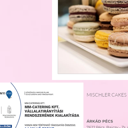
Formatorta
Anyák Napja
Házhozszállítás
MISCHLER CAKES
ÁRKÁD PÉCS
7622 Pécs,
Bajcsy - Zs. u