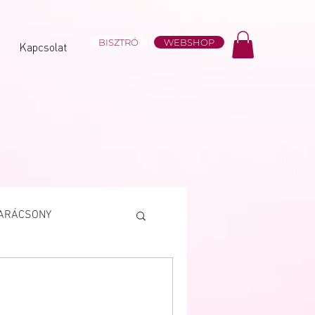
BISZTRÓ
WEBSHOP
Kapcsolat
ARÁCSONY
Süteményválogatás