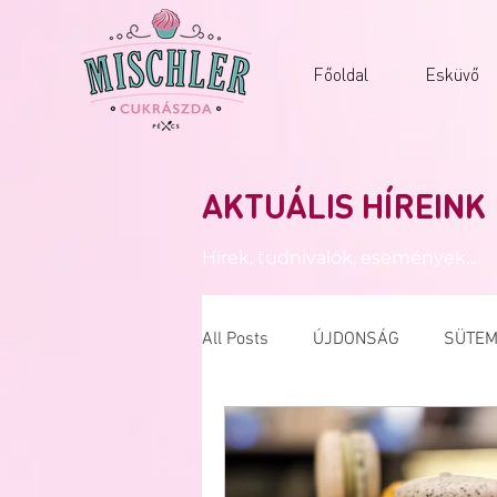
Főoldal
Esküvő
AKTUÁLIS HÍREINK
Hírek, tudnivalók, események...
All Posts
ÚJDONSÁG
SÜTEM
NYEREMÉNYJÁTÉK
NUTELL