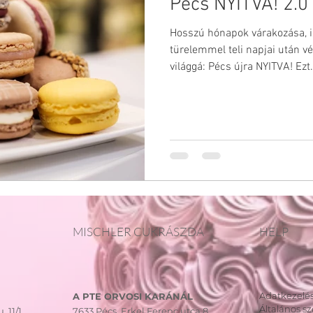
Pécs NYITVA! 2.0
Gyereknap
Jótékonysági esemény
Ország torta
Hosszú hónapok várakozása, 
türelemmel teli napjai után vé
világgá: Pécs újra NYITVA! Ezt.
MISCHLER CUKRÁSZDA
HELP
Adatkezelés
A PTE ORVOSI KARÁNÁL
Általános sz
. 11/1.
7633 Pécs, Erkel Ferenc utca 8.