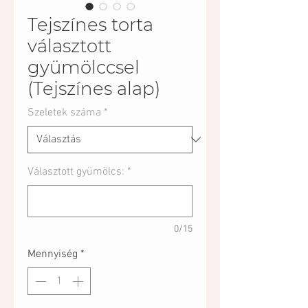
Tejszínes torta
választott
gyümölccsel
(Tejszínes alap)
Szeletek száma
*
Választott gyümölcs:
*
0/15
Mennyiség
*