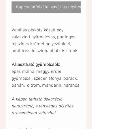
Kapcsolatfelvétel vásárlás ügyben
Vaníliás piskóta között egy
választott gyümölcsös, pudingos
tejszínes krémet helyezünk el,
amit friss tejszínhabbal díszítünk.
Választható gyümölcsök:
eper, málna, meggy, erdei
gyümölcs , szeder, áfonya ,barack,
banán, citrom, mandarin, narancs
A képen látható dekoráció
illusztráció, a tényleges díszítés
szezonálisan változhat.