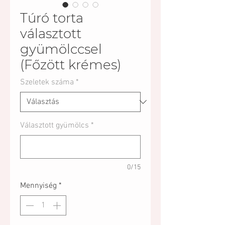
Túró torta
választott
gyümölccsel
(Főzött krémes)
Szeletek száma
*
Választott gyümölcs
*
0/15
Mennyiség
*