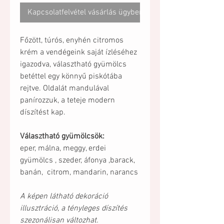
Kapcsolatfelvétel vásárlás ügyben
Főzött, túrós, enyhén citromos
krém a vendégeink saját ízléséhez
igazodva, választható gyümölcs
betéttel egy könnyű piskótába
rejtve. Oldalát mandulával
panírozzuk, a teteje modern
díszítést kap.
Választható gyümölcsök:
eper, málna, meggy, erdei
gyümölcs , szeder, áfonya ,barack,
banán, citrom, mandarin, narancs
A képen látható dekoráció
illusztráció, a tényleges díszítés
szezonálisan változhat.