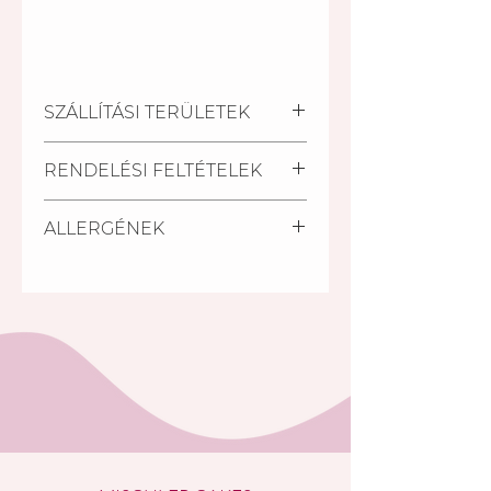
SZÁLLÍTÁSI TERÜLETEK
Kiszállítási települések:
RENDELÉSI FELTÉTELEK
Pécs, Kozármisleny, Keszü,
Pellérd, Nagykozár.
A szállítási határidő a
Személyes átvétel:
ALLERGÉNEK
megrendelés beérkezésétől
Vegye át megrendelését
számított minimum 2 nap.
személyesen a Mischler Cakes
Glutén, tej, tojás, szója.
Rövidebb határidőn belül (24
Cukrászdánkban Pécsett, a
óra) is van lehetőség torta
Bajcsy-Zsilinszky u. 11/1-ben (az
rendelésre a készleten lévő
Árkád Bevásárló Központ alsó
tortáink közül S.O.S torta
szintjén az INTERSPAR-ral
megjelölésű tortáink közül.
szemben).
A rendelés minimális összege:
5 000 Ft. (5000,-Ft rendelési
összeget el nem érő
megrendelés esetén nem
választható a házhoz szállítási