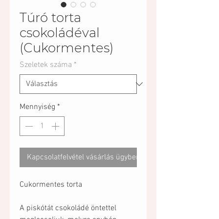
Túró torta
csokoládéval
(Cukormentes)
Szeletek száma
*
Mennyiség
*
Kapcsolatfelvétel vásárlás ügyben
Cukormentes torta
A piskótát csokoládé öntettel