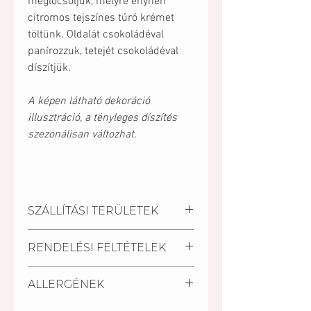
meglocsoljuk, melyre enyhén
citromos tejszínes túró krémet
töltünk. Oldalát csokoládéval
panírozzuk, tetejét csokoládéval
díszítjük.
A képen látható dekoráció
illusztráció, a tényleges díszítés
szezonálisan változhat.
SZÁLLÍTÁSI TERÜLETEK
Kiszállítási települések:
RENDELÉSI FELTÉTELEK
Pécs, Kozármisleny, Keszü,
Pellérd, Nagykozár.
A szállítási határidő a
Személyes átvétel:
ALLERGÉNEK
megrendelés beérkezésétől
Vegye át megrendelését
számított minimum 2 nap.
személyesen a Mischler Cakes
Glutén, tej, tojás, szója.