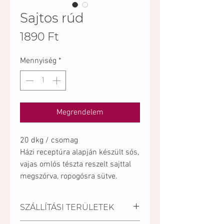
Sajtos rúd
Ár
1890 Ft
Mennyiség
*
Megrendelem
20 dkg / csomag
Házi receptúra alapján készült sós,
vajas omlós tészta reszelt sajttal
megszórva, ropogósra sütve.
SZÁLLÍTÁSI TERÜLETEK