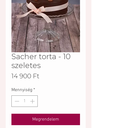
Sacher torta - 10
szeletes
Ár
14 900 Ft
Mennyiség
*
Megrendelem