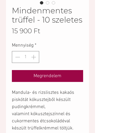
Mindenmentes
trüffel - 10 szeletes
Ár
15 900 Ft
Mennyiség
*
Megrendelem
Mandula- és rizslisztes kakaós
piskótát kókusztejből készült
pudingkrémmel,
valamint kókusztejszínnel és
cukormentes étcsokoládéval
készült trüffelkrémmel töltjük.