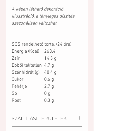
A képen látható dekoráció
illusztráció, a tényleges díszítés
szezonálisan változhat.
SOS rendelhető torta. (24 óra)
Energia (Kcal)
263,4
Zsír
14,3 g
Ebből telítetlen
4,7 g
Szénhidrát (g)
48,4 g
Cukor
0,6 g
Fehérje
2,7 g
Só
0 g
Rost
0,3 g
SZÁLLÍTÁSI TERÜLETEK
Kiszállítási települések: