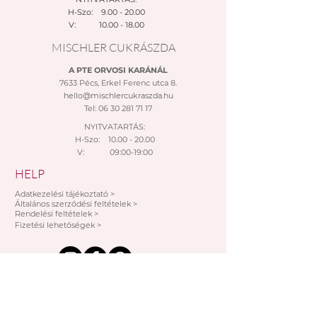
H-Szo: 9.00 - 20.00
V:
10.00 - 18.00
MISCHLER CUKRÁSZDA
A PTE ORVOSI KARÁNÁL
7633 Pécs, Erkel Ferenc utca 8.
hello@mischlercukraszda.hu
Tel:
06 30 281 71 17
NYITVATARTÁS:
H-Szo: 10.00 - 20.00
V: 09:00-19:00
HELP
Adatkezelési tájékoztató >
Általános szerződési feltételek >
Rendelési feltételek >
Fizetési lehetőségek >
IRATKOZZ FEL AKCIÓINKRA!