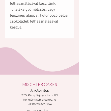
felhasználásával készítünk.
Tölteléke gyümölcsös, vagy
tejszínes alappal, különböző belga
csokoládék felhasználásával
készül.
MISCHLER CAKES
ÁRKÁD PÉCS
7622 Pécs,
Bajcsy - Zs. u. 11/1.
hello@mischlercakes.hu
Tel:
06 20 322 0042
NYITVATARTÁS: