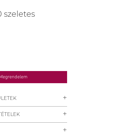
0 szeletes
Megrendelem
ÜLETEK
pülések:
TÉTELEK
ny, Keszü, Pellérd, Nagykozár.
l:
áridő a megrendelés
ndelését személyesen a
zámított minimum 2 nap.
Cukrászdánkban Pécsett, a