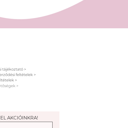
i tájékoztató >
erződési feltételek >
ltételek >
etőségek >
FEL AKCIÓINKRA!