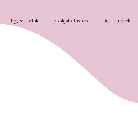
Egyedi torták
Szolgáltatásaink
Aktualitások