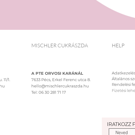
MISCHLER CUKRÁSZDA
HELP
Adatkezelés
A PTE ORVOSI KARÁNÁL
Általános sz
. 11/1.
7633 Pécs, Erkel Ferenc utca 8.
Rendelési fe
.hu
hello@mischlercukraszda.hu
Fizetési leh
Tel:
06 30 281 71 17
IRATKOZZ 