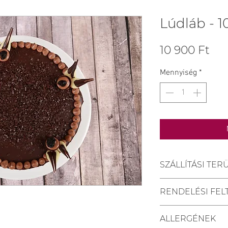
Lúdláb - 1
Ár
10 900 Ft
Mennyiség
*
SZÁLLÍTÁSI TER
Kiszállítási tele
RENDELÉSI FEL
Pécs, Kozármisle
Személyes átvéte
A szállítási hat
Vegye át megre
ALLERGÉNEK
beérkezésétől s
Mischler Cakes 