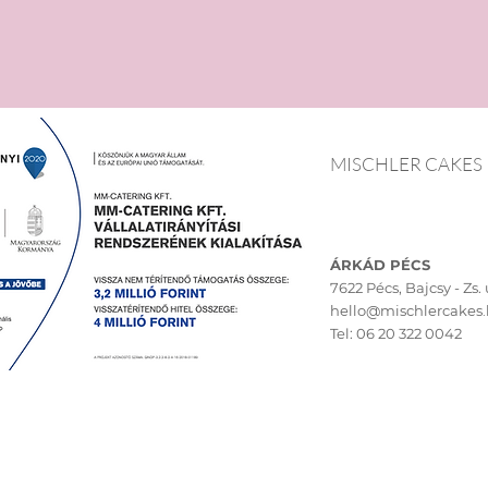
MISCHLER CAKES
ÁRKÁD PÉCS
7622 Pécs,
Bajcsy - Zs. u
hello@mischlercakes
Tel:
06 20 322 0042