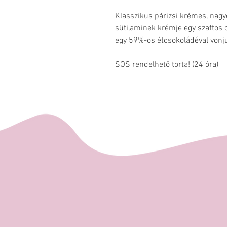
Klasszikus párizsi krémes, nag
süti,aminek krémje egy szaftos c
egy 59%-os étcsokoládéval vonj
SOS rendelhető torta! (24 óra)