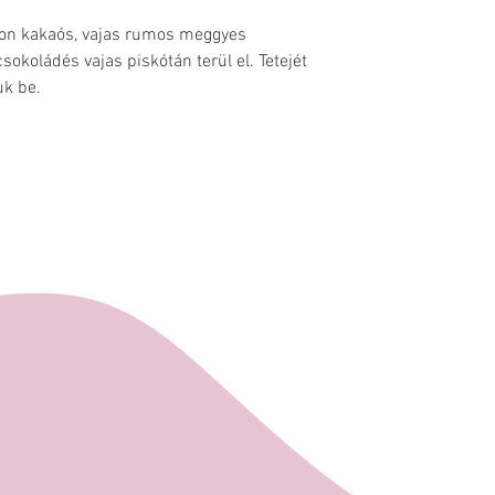
Rövidebb határid
Bajcsy-Zsilinszky
Glutén, tej, tojás, sz
lehetőség torta 
yon kakaós, vajas rumos meggyes
Központ alsó sz
tortáink közül S
sokoládés vajas piskótán terül el. Tetejét
szemben).
közül.
uk be.
A rendelés minim
Ft rendelési ös
esetén nem válas
szolgáltatás)
Megrendelésérő
visszaigazolást
címre. A megren
kiegyenlítése a k
összeg beérkezé
rendelés.
Fizetési módok:
Banki átutalás, 