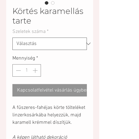
Körtés karamellás
tarte
Szeletek száma
*
Mennyiség
*
Kapcsolatfelvétel vásárlás ügyben
A fűszeres-fahéjas körte tölteléket
linzerkosárkába helyezzük, majd
karamell krémmel díszítjük.
A képen látható dekoráció