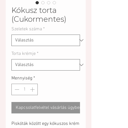
Kókusz torta
(Cukormentes)
Szeletek száma
*
Torta krémje
*
Mennyiség
*
Kapcsolatfelvétel vásárlás ügyben
Piskóták között egy kókuszos krém