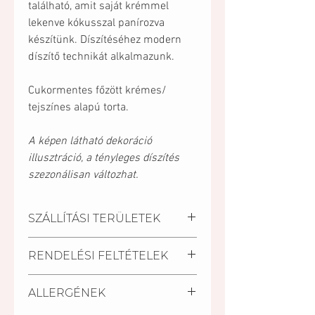
található, amit saját krémmel
lekenve kókusszal panírozva
készítünk. Díszítéséhez modern
díszítő technikát alkalmazunk.
Cukormentes főzött krémes/
tejszínes alapú torta.
A képen látható dekoráció
illusztráció, a tényleges díszítés
szezonálisan változhat.
SZÁLLÍTÁSI TERÜLETEK
Kiszállítási települések:
RENDELÉSI FELTÉTELEK
Pécs, Kozármisleny, Keszü,
Pellérd, Nagykozár
A szállítási határidő a
Személyes átvétel:
ALLERGÉNEK
megrendelés beérkezésétől
Vegye át megrendelését
számított minimum 2 nap.