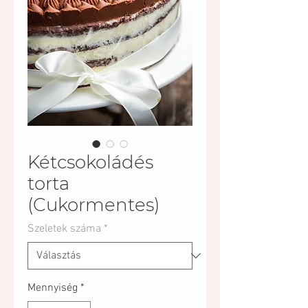
Kétcsokoládés
torta
(Cukormentes)
Szeletek száma
*
Mennyiség
*