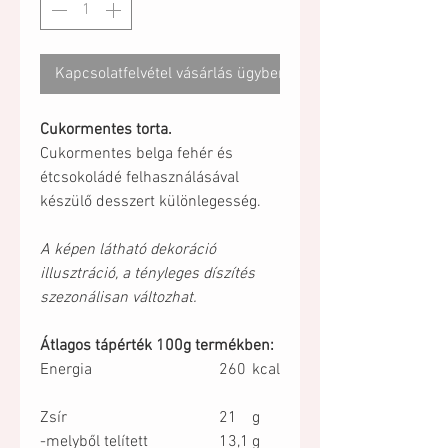
Kapcsolatfelvétel vásárlás ügyben
Cukormentes torta.
Cukormentes belga fehér és
étcsokoládé felhasználásával
készülő desszert különlegesség.
A képen látható dekoráció
illusztráció, a tényleges díszítés
szezonálisan változhat.
Átlagos tápérték 100g termékben:
Energia
260
kcal
Zsír
21
g
-melyből telített
13,1
g