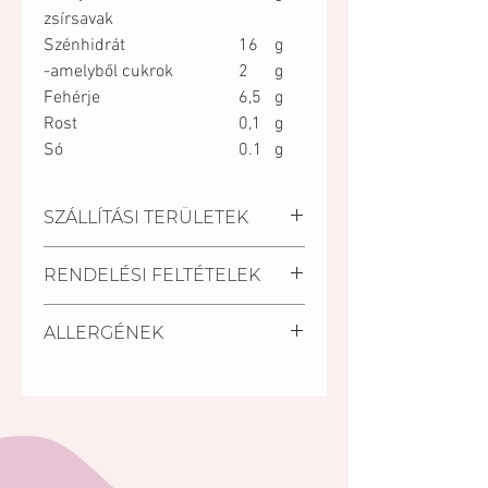
zsírsavak
Szénhidrát
16
g
-amelyből cukrok
2
g
Fehérje
6,5
g
Rost
0,1
g
Só
0.1
g
SZÁLLÍTÁSI TERÜLETEK
Kiszállítási települések:
RENDELÉSI FELTÉTELEK
Pécs, Kozármisleny, Keszü,
Pellérd, Nagykozár.
A szállítási határidő a
Személyes átvétel:
ALLERGÉNEK
megrendelés beérkezésétől
Vegye át megrendelését
számított minimum 2 nap.
személyesen a Mischler Cakes
Glutén, tej, tojás, szója.
Rövidebb határidőn belül (24
Cukrászdánkban Pécsett, a
óra) is van lehetőség torta
Bajcsy-Zsilinszky u. 11/1-ben (az
rendelésre a készleten lévő
Árkád Bevásárló Központ alsó
tortáink közül S.O.S torta
szintjén az INTERSPAR-ral
megjelölésű tortáink közül.
szemben).