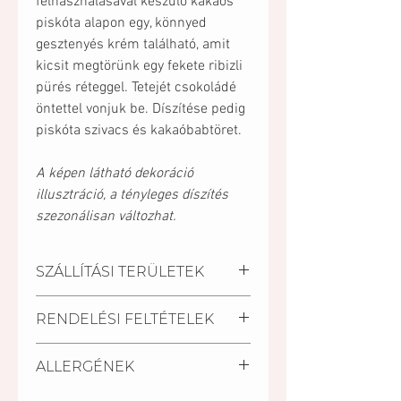
felhasználásával készülő kakaós
piskóta alapon egy, könnyed
gesztenyés krém található, amit
kicsit megtörünk egy fekete ribizli
pürés réteggel. Tetejét csokoládé
öntettel vonjuk be. Díszítése pedig
piskóta szivacs és kakaóbabtöret.
A képen látható dekoráció
illusztráció, a tényleges díszítés
szezonálisan változhat.
SZÁLLÍTÁSI TERÜLETEK
Kiszállítási települések:
RENDELÉSI FELTÉTELEK
Pécs, Kozármisleny, Keszü,
Pellérd, Nagykozár.
A szállítási határidő a
Személyes átvétel:
ALLERGÉNEK
megrendelés beérkezésétől
Vegye át megrendelését
számított minimum 2 nap.
személyesen a Mischler Cakes
Glutén, tej, tojás, szója.