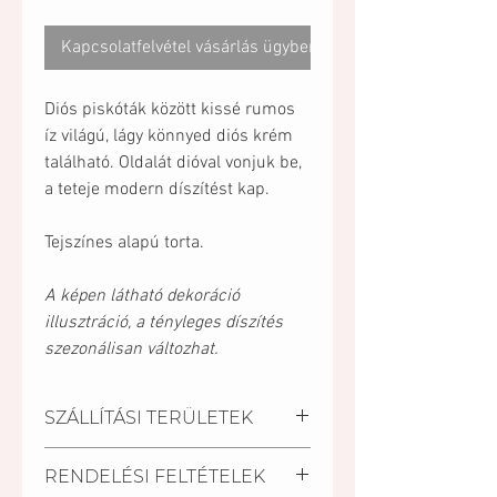
Kapcsolatfelvétel vásárlás ügyben
Diós piskóták között kissé rumos
íz világú, lágy könnyed diós krém
található. Oldalát dióval vonjuk be,
a teteje modern díszítést kap.
Tejszínes alapú torta.
A képen látható dekoráció
illusztráció, a tényleges díszítés
szezonálisan változhat.
SZÁLLÍTÁSI TERÜLETEK
Kiszállítási települések:
RENDELÉSI FELTÉTELEK
Pécs, Kozármisleny, Keszü,