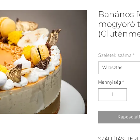
Banános f
mogyoró t
(Gluténme
Szeletek száma
*
Választás
Mennyiség
*
Kapcsolatf
SZÁLLÍTÁSI TER