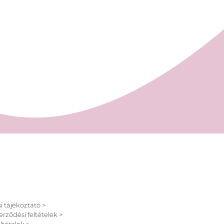
l:
ndelését személyesen a
Cukrászdánkban Pécsett, a
 u. 11/1-ben (az Árkád Bevásárló
intjén az INTERSPAR-ral
Bankkártya, Készpénz, Paypal
i tájékoztató >
erződési feltételek >