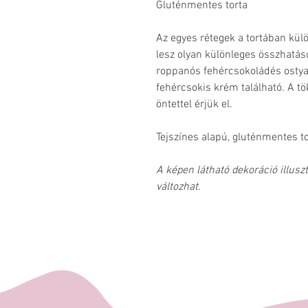
Gluténmentes torta
Az egyes rétegek a tortában külö
lesz olyan különleges összhatá
roppanós fehércsokoládés ostyar
fehércsokis krém található. A tö
öntettel érjük el.
Tejszínes alapú, gluténmentes to
A képen látható dekoráció illuszt
változhat.