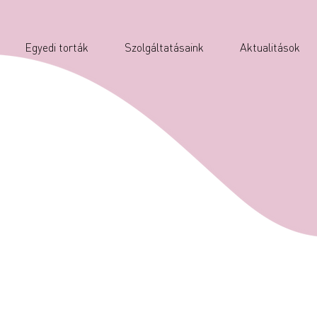
Egyedi torták
Szolgáltatásaink
Aktualitások