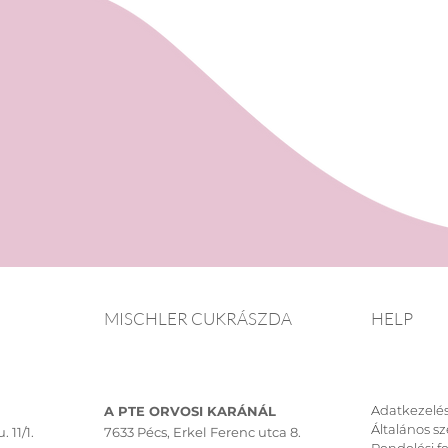
Személyes átvéte
Vegye át megre
Mischler Cakes 
Bajcsy-Zsilinszky
Központ alsó sz
szemben).
Fizetési módok:
Banki átutalás, 
MISCHLER CUKRÁSZDA
HELP
Adatkezelés
A PTE ORVOSI KARÁNÁL
Általános sz
. 11/1.
7633 Pécs, Erkel Ferenc utca 8.