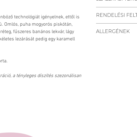
Kiszállítási tele
RENDELÉSI FEL
Pécs, Kozármisle
nböző technológiát igényelnek, ettől is
Személyes átvéte
sú. Omlós, puha mogyorós piskótán,
A szállítási hat
Vegye át megre
ALLERGÉNEK
éteg, fűszeres banános lekvár, lágy
beérkezésétől s
Mischler Cakes 
kéletes lezárását pedig egy karamell
Rövidebb határid
Bajcsy-Zsilinszky
Tej, tojás, szója.
lehetőség torta 
Központ alsó sz
tortáink közül S
szemben).
közül.
rta.
A rendelés minim
Ft rendelési ös
ráció, a tényleges díszítés szezonálisan
esetén nem válas
szolgáltatás)
Megrendelésérő
visszaigazolást
címre. A megren
kiegyenlítése a k
összeg beérkezé
rendelés.
Kiszállítási tele
Pécs, Kozármisle