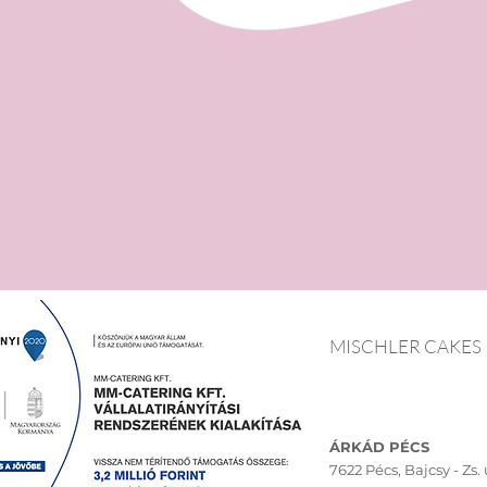
MISCHLER CAKES
ÁRKÁD PÉCS
7622 Pécs,
Bajcsy - Zs. u