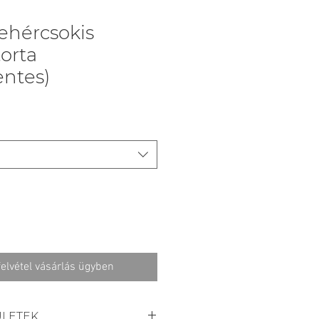
ehércsokis
orta
ntes)
elvétel vásárlás ügyben
ÜLETEK