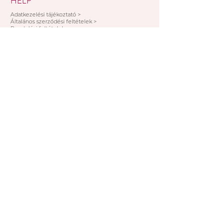
HELP
személyesen a Mischler Cakes
Cukrászdánkban Pécsett, a
Adatkezelési tájékoztató >
Általános szerződési feltételek >
Bajcsy-Zsilinszky u. 11/1-ben (az
Rendelési feltételek >
Árkád Bevásárló Központ alsó
Fizetési lehetőségek >
szintjén az INTERSPAR-ral
szemben).
Fizetési módok:
Banki átutalás, Bankkártya,
Készpénz, Paypal
IRATKOZZ FEL AKCIÓINKRA!
Elfogadom az adatkezelési tájékoztató
rendelkezéseit!
FELIRATKOZOM