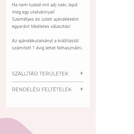
Ha nem tudod mit adj neki, lepd
meg egy utalvánnyal!
Személyes és üzleti ajándékként
egyaránt tökéletes választás!
Az ajándékutalványt a kiállítástól
számított 1 évig lehet felhasználni.
SZÁLLÍTÁSI TERÜLETEK
Kiszállítási települések:
RENDELÉSI FELTÉTELEK
Pécs, Kozármisleny, Keszü,
Pellérd, Nagykozár.
A szállítási határidő a
Személyes átvétel:
megrendelés beérkezésétől
Vegye át megrendelését
számított minimum 2 nap.
személyesen a Mischler Cakes
Rövidebb határidőn belül (24
Cukrászdánkban Pécsett, a
óra) is van lehetőség torta
Bajcsy-Zsilinszky u. 11/1-ben (az
rendelésre a készleten lévő