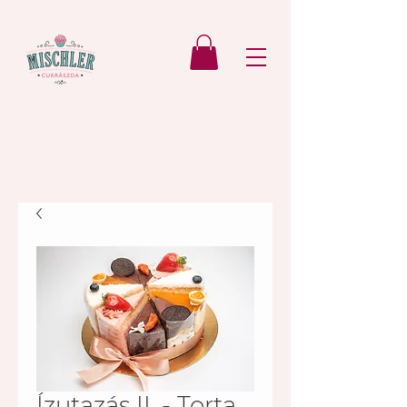
Ízutazás II. - Torta