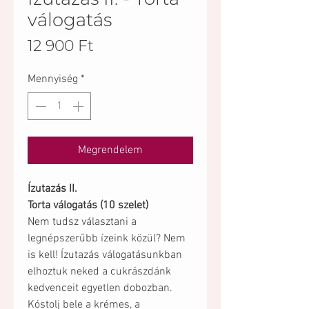
válogatás
Ár
12 900 Ft
Mennyiség
*
Megrendelem
Ízutazás II.
Torta válogatás (10 szelet)
Nem tudsz választani a
legnépszerűbb ízeink közül? Nem
is kell! Ízutazás válogatásunkban
elhoztuk neked a cukrászdánk
kedvenceit egyetlen dobozban.
Kóstolj bele a krémes, a