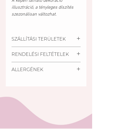
A képen látható dekoráció
illusztráció, a tényleges díszítés
szezonálisan változhat.
SZÁLLÍTÁSI TERÜLETEK
Kiszállítási települések:
RENDELÉSI FELTÉTELEK
Pécs, Kozármisleny, Keszü,
Pellérd, Nagykozár.
A szállítási határidő a
Személyes átvétel:
ALLERGÉNEK
megrendelés beérkezésétől
Vegye át megrendelését
számított minimum 2 nap.
személyesen a Mischler Cakes
Glutén, tej, tojás, szója, diófélék:
Rövidebb határidőn belül (24
Cukrászdánkban Pécsett, a
pisztácia, mandula
óra) is van lehetőség torta
Bajcsy-Zsilinszky u. 11/1-ben (az
rendelésre a készleten lévő
Árkád Bevásárló Központ alsó
tortáink közül S.O.S torta
szintjén az INTERSPAR-ral
megjelölésű tortáink közül.
szemben).
A rendelés minimális összege:
5 000 Ft. (5000,-Ft rendelési
összeget el nem érő