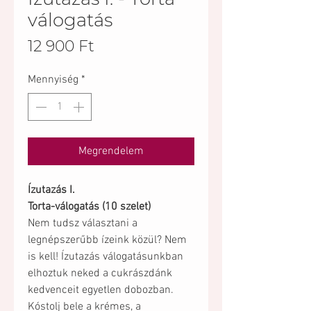
válogatás
Ár
12 900 Ft
Mennyiség
*
Megrendelem
Ízutazás I.
Torta-válogatás (10 szelet)
Nem tudsz választani a
legnépszerűbb ízeink közül? Nem
is kell! Ízutazás válogatásunkban
elhoztuk neked a cukrászdánk
kedvenceit egyetlen dobozban.
Kóstolj bele a krémes, a