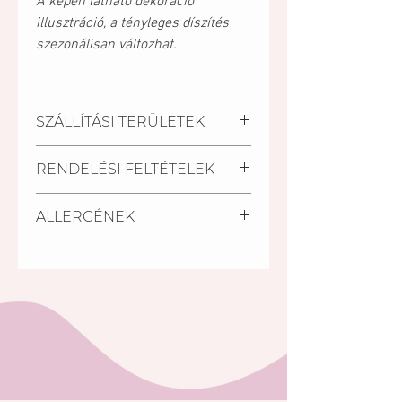
A képen látható dekoráció
illusztráció, a tényleges díszítés
szezonálisan változhat.
SZÁLLÍTÁSI TERÜLETEK
Kiszállítási települések:
RENDELÉSI FELTÉTELEK
Pécs, Kozármisleny, Keszü,
Pellérd, Nagykozár.
A szállítási határidő a
Személyes átvétel:
ALLERGÉNEK
megrendelés beérkezésétől
Vegye át megrendelését
számított minimum 2 nap.
személyesen a Mischler Cakes
Glutén, tej, tojás, szója, diófélék:
Rövidebb határidőn belül (24
Cukrászdánkban Pécsett, a
pisztácia, mandula
óra) is van lehetőség torta
Bajcsy-Zsilinszky u. 11/1-ben (az
rendelésre a készleten lévő
Árkád Bevásárló Központ alsó
tortáink közül S.O.S torta
szintjén az INTERSPAR-ral
megjelölésű tortáink közül.
szemben).
A rendelés minimális összege:
5 000 Ft. (5000,-Ft rendelési
összeget el nem érő