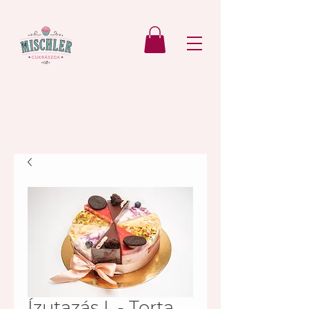
Ízutazás I. - Torta