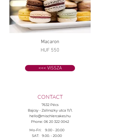
Macaron
Price
HUF 550
<<< VISSZA
CONTACT
7632 Pécs
Bajcsy - Zsilinszky utca 11/1.
hello@mischlercakes.hu
Phone:
06 20 322 0042
Mo-Fri:
9.00 - 20.00
SAT:
9.00. - 20.00