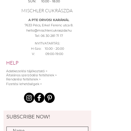
SUN:
10.00 - 18.00
MISCHLER CUKRÁSZDA
A PTE ORVOSI KARÁNÁL
7633 Pécs, Erkel Ferenc utca 8.
hello@mischlercukraszda.hu
Tel:
06 30 281 71 17
NYITVATARTÁS:
H-Szo: 10.00 - 20.00
V: 09:00-19:00
HELP
Adatkezelési tájékoztató >
Általános szerződési feltételek >
Rendelési feltételek >
Fizetési lehetőségek >
SUBSCRIBE NOW!