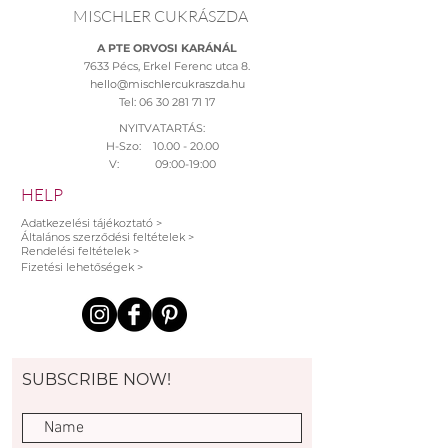
MISCHLER CUKRÁSZDA
A PTE ORVOSI KARÁNÁL
7633 Pécs, Erkel Ferenc utca 8.
hello@mischlercukraszda.hu
Tel:
06 30 281 71 17
NYITVATARTÁS:
H-Szo: 10.00 - 20.00
V: 09:00-19:00
HELP
Adatkezelési tájékoztató >
Általános szerződési feltételek >
Rendelési feltételek >
Fizetési lehetőségek >
SUBSCRIBE NOW!