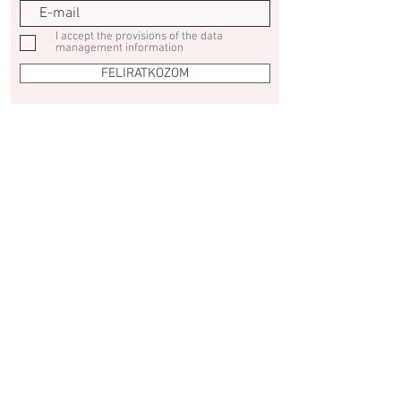
I accept the provisions of the data
management information
FELIRATKOZOM
© 2020 by Mischler Cakes. All rights reserved.