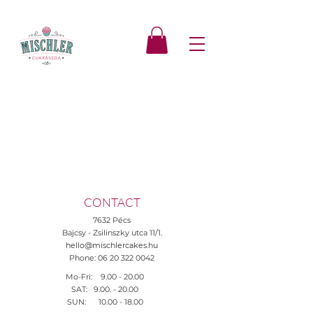
CONTACT
7632 Pécs
Bajcsy - Zsilinszky utca 11/1.
hello@mischlercakes.hu
Phone:
06 20 322 0042
Mo-Fri:
9.00 - 20.00
SAT:
9.00. - 20.00
SUN:
10.00 - 18.00