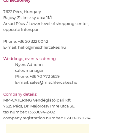
Confectionery
7622 Pécs, Hungary
Bajcsy-Zsilinszky utca 11/1.
Árkád Pécs / Lower level of shopping center,
opposite Interspar
Phone:
+36 20 322 0042
E-mail:
hello@mischlercakes.hu
Weddings, events, catering:
Nyers Adrienn
sales manager
Phone:
+36 70 772 5659
E-mail:
sales@mischlercakes.hu
Company details:
MM-CATERING Vendéglátóipari Kft.
7625 Pécs, Dr. Majorossy Imre utca 36.
tax number:
13539874-2-02
company registration number:
02-09-070214