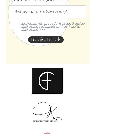
Elolvastam és elfogadom az adatkezelési
tájékoztató redelkezéseit!
Adatkezelési
tájékoztató >>>
Regisztrálok