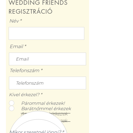
WEDDING FRIENDS
REGISZTRÁCIÓ
Név
Email
Telefonszám
Kivel érkezel?
*
Párommal érkezek!
Barátnőmmel érkezek
Anyósommal érkezek
Anyukámmal érkezek
Mikor szeretnél jönni?