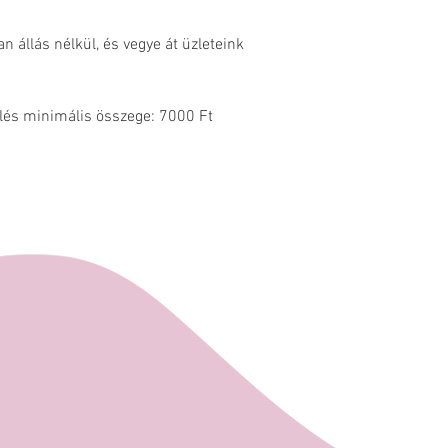
Rövidebb határid
Bajcsy-Zsilinszky
Liszt, tej.
lehetőség torta 
Központ alsó sz
 állás nélkül, és vegye át üzleteink
tortáink közül S
szemben) vagy a
közül.
Pécsett, az Erkel
A rendelés minim
melletti egység
Ft rendelési ös
lés minimális összege: 7000 Ft
esetén nem válas
szolgáltatás)
Megrendelésérő
visszaigazolást
címre. A megren
kiegyenlítése a k
összeg beérkezé
rendelés.
Személyes átvéte
Vegye át megre
Mischler Cakes 
Bajcsy-Zsilinszky
Központ alsó sz
szemben) vagy a
Pécsett, az Erke