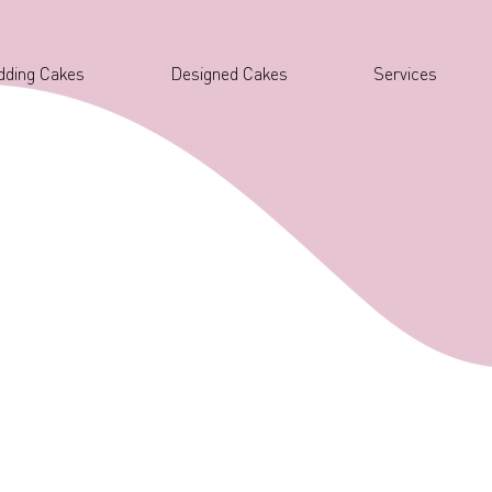
ding Cakes
Designed Cakes
Services