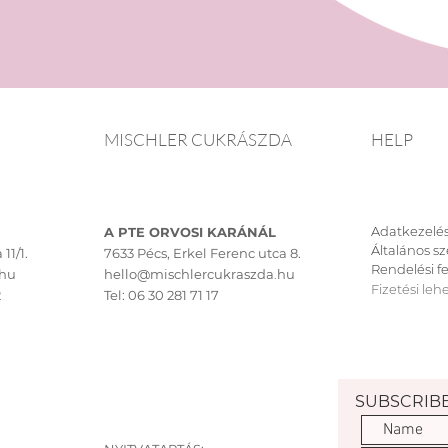
Lidl melletti eg
Fizetési módok:
Banki átutalás, 
MISCHLER CUKRÁSZDA
HELP
Adatkezelés
A PTE ORVOSI KARÁNÁL
Általános sz
11/1.
7633 Pécs, Erkel Ferenc utca 8.
Rendelési fe
.hu
hello@mischlercukraszda.hu
Fizetési leh
2
Tel:
06 30 281 71 17
SUBSCRIB