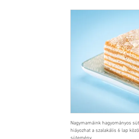
Nagymamáink hagyományos süte
hiáyozhat a szalakális 6 lap köz
sütemény.