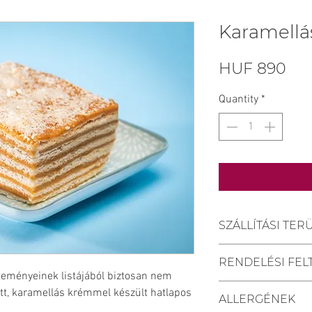
Karamellá
Pri
HUF 890
Quantity
*
SZÁLLÍTÁSI TER
Kiszállítási tel
RENDELÉSI FEL
Keszü, Pellérd, 
ményeinek listájából biztosan nem
Személyes átvéte
A szállítási hat
ött, karamellás krémmel készült hatlapos
Vegye át megre
ALLERGÉNEK
beérkezésétől s
Mischler Cakes 