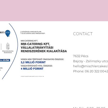
CONTACT
7632 Pécs
Bajcsy - Zsilinszky utca 
hello@mischlercakes
Phone:
06 20 322 004