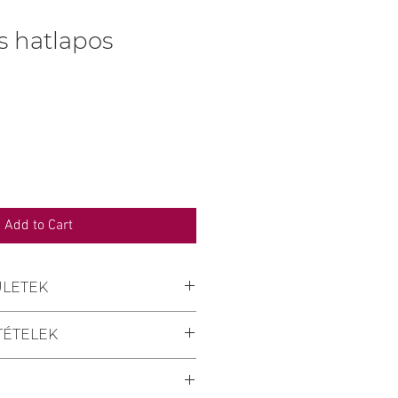
s hatlapos
ce
Add to Cart
ÜLETEK
epülések:Pécs, Kozármisleny,
TÉTELEK
Nagykozár.
l:
áridő a megrendelés
ndelését személyesen a
zámított minimum 2 nap.
Cukrászdánkban Pécsett, a