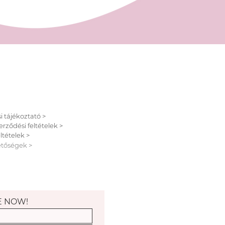
ységünkben).
Bankkártya, Készpénz, Paypal
i tájékoztató >
erződési feltételek >
ltételek >
etőségek >
E NOW!