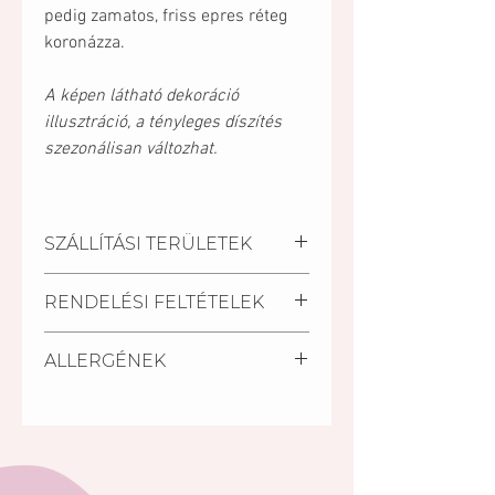
pedig zamatos, friss epres réteg
koronázza.
A képen látható dekoráció
illusztráció, a tényleges díszítés
szezonálisan változhat.
SZÁLLÍTÁSI TERÜLETEK
Kiszállítási települések:
RENDELÉSI FELTÉTELEK
Pécs, Kozármisleny, Keszü,
Pellérd, Nagykozár.
A szállítási határidő a
Személyes átvétel:
ALLERGÉNEK
megrendelés beérkezésétől
Vegye át megrendelését
számított minimum 2 nap.
személyesen a Mischler Cakes
Tej, tojás, glutén
Rövidebb határidőn belül (24
Cukrászdánkban Pécsett, a
óra) is van lehetőség torta
Bajcsy-Zsilinszky u. 11/1-ben (az
rendelésre a készleten lévő
Árkád Bevásárló Központ alsó
tortáink közül S.O.S torta
szintjén az INTERSPAR-ral