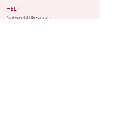
HELP
Adatkezelési tájékoztató >
Általános szerződési feltételek >
Rendelési feltételek >
Fizetési lehetőségek >
SUBSCRIBE NOW!
I accept the provisions of the data
management information
FELIRATKOZOM