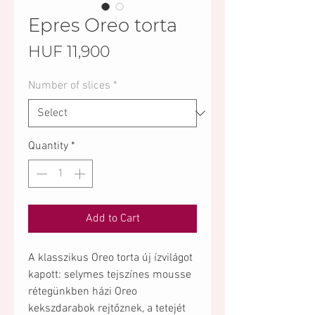
Epres Oreo torta
Price
HUF 11,900
Number of slices
*
Quantity
*
Add to Cart
A klasszikus Oreo torta új ízvilágot
kapott: selymes tejszínes mousse
rétegünkben házi Oreo
kekszdarabok rejtőznek, a tetejét