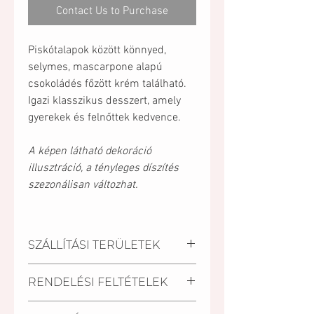
Contact Us to Purchase
Piskótalapok között könnyed,
selymes, mascarpone alapú
csokoládés főzött krém található.
Igazi klasszikus desszert, amely
gyerekek és felnőttek kedvence.
A képen látható dekoráció
illusztráció, a tényleges díszítés
szezonálisan változhat.
SZÁLLÍTÁSI TERÜLETEK
Kiszállítási települések:
RENDELÉSI FELTÉTELEK
Pécs, Kozármisleny, Keszü,
Pellérd, Nagykozár.
A szállítási határidő a