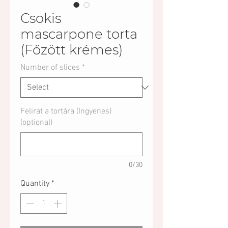
Csokis
mascarpone torta
(Főzött krémes)
Number of slices
*
Felirat a tortára (Ingyenes)
(optional)
0/30
Quantity
*