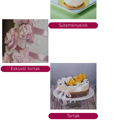
Süteményeink
Esküvői torták
Torták