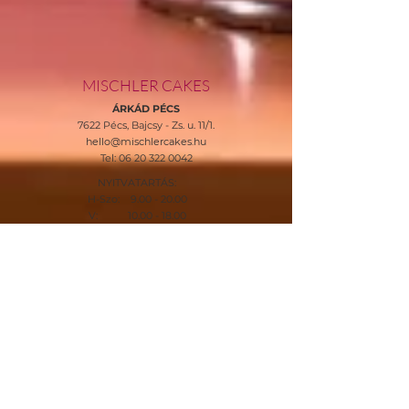
MISCHLER CAKES
ÁRKÁD PÉCS
7622 Pécs,
Bajcsy - Zs. u. 11/1.
hello@mischlercakes.hu
Tel:
06 20 322 0042
NYITVATARTÁS:
H-Szo: 9.00 - 20.00
V:
10.00 - 18.00
MISCHLER CUKRÁSZDA
A PTE ORVOSI KARÁNÁL
7633 Pécs, Erkel Ferenc utca 8.
hello@mischlercukraszda.hu
Tel:
06 30 281 71 17
NYITVATARTÁS:
H-Szo: 10.00 - 20.00
V: 09:00-19:00
HELP