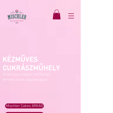
KÉZMŰVES
CUKRÁSZMŰHELY
Kizárólag magas minőségű
természetes alapanyagok
Mischler Cakes ÁRKÁD