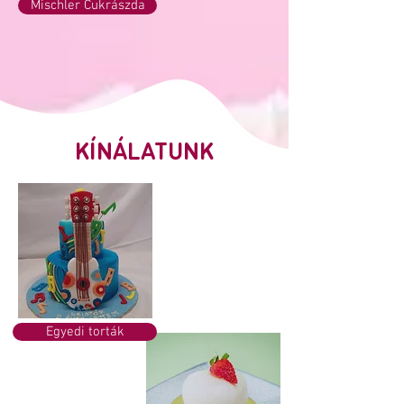
Mischler Cukrászda
KÍNÁLATUNK
Egyedi torták