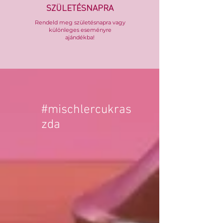
SZÜLETÉSNAPRA
Rendeld meg születésnapra vagy
különleges eseményre
ajándékba!
#mischlercukras
zda