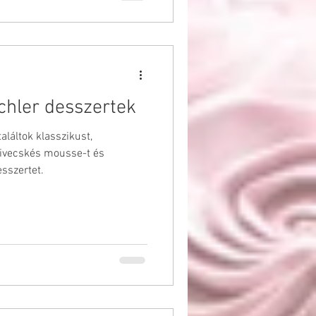
schler desszertek
aláltok klasszikust,
zivecskés mousse-t és
esszertet.