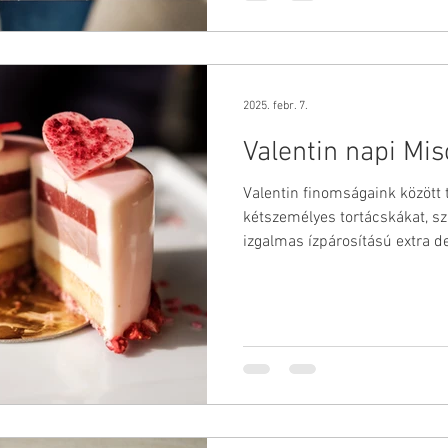
2025. febr. 7.
Valentin napi Mi
Valentin finomságaink között t
kétszemélyes tortácskákat, s
izgalmas ízpárosítású extra d