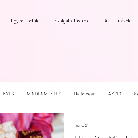
Egyedi torták
Szolgáltatásaink
Aktualitások
ÉNYEK
MINDENMENTES
Halloween
AKCIÓ
K
A
VALENTIN NAP
NŐNAP
MACARON
HÚSVÉT
márc. 21.