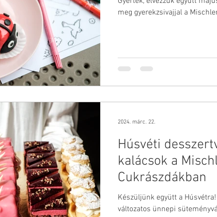
Gyertek, élvezzük együtt máju
meg gyerekzsivajjal a Mischle
2024. márc. 22.
Húsvéti desszert
kalácsok a Misch
Cukrászdákban
Készüljünk együtt a Húsvétra
változatos ünnepi süteményvá