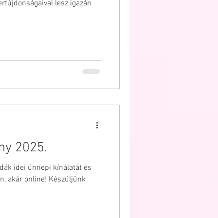
rtújdonságaival lesz igazán
ny 2025.
dák idei ünnepi kínálatát és
, akár online! Készüljünk