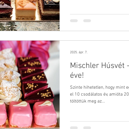
2025. ápr. 7.
Mischler Húsvét
éve!
Szinte hihetetlen, hogy mint 
el 10 csodálatos év, amióta 20
töltöttük meg az...