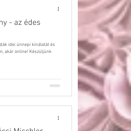
ny - az édes
dák idei ünnepi kínálatát és
, akár online! Készüljünk