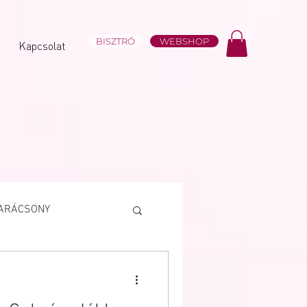
BISZTRÓ
WEBSHOP
Kapcsolat
ARÁCSONY
Süteményválogatás