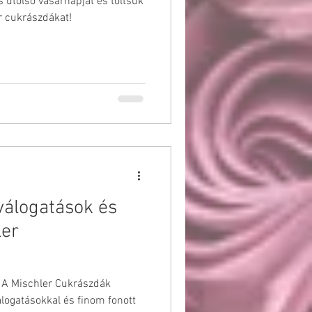
s utolsó vasárnapját és töltsük
r cukrászdákat!
válogatások és
ler
! A Mischler Cukrászdák
logatásokkal és finom fonott