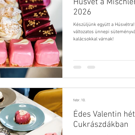
Húsvét a Mischl
Gyereknap
Jótékonysági esemény
Ország torta
2026
Készüljünk együtt a Húsvétra
változatos ünnepi süteményvá
kalácsokkal várnak!
febr. 10.
Édes Valentin hé
Cukrászdákban