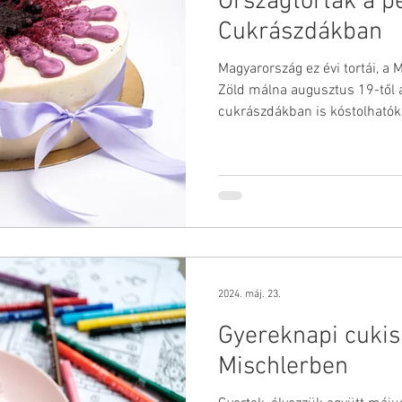
Országtorták a p
Cukrászdákban
Magyarország ez évi tortái, a
Zöld málna augusztus 19-től 
cukrászdákban is kóstolhatók
2024. máj. 23.
Gyereknapi cuki
Mischlerben