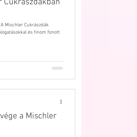
er Cukrászdákban
ESKÜVŐ
! A Mischler Cukrászdák
logatásokkal és finom fonott
tvége a Mischler