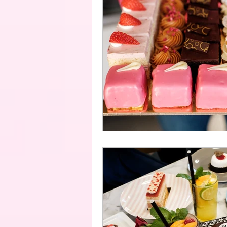
Formatorta
Anyák Napja
Házhozszállítás