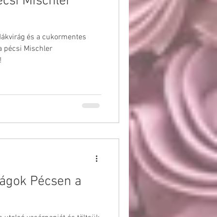
écsi Mischler
 Mákvirág és a cukormentes
a pécsi Mischler
!
ságok Pécsen a