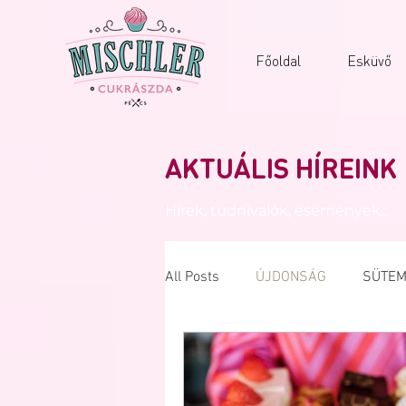
Főoldal
Esküvő
AKTUÁLIS HÍREINK
Hírek, tudnivalók, események...
All Posts
ÚJDONSÁG
SÜTEM
NYEREMÉNYJÁTÉK
NUTELL